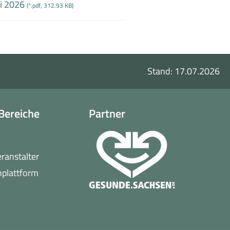
ni 2026
(*.pdf, 312.93 KB)
Stand: 17.07.2026
Bereiche
Partner
o
eranstalter
(öffnet
nplattform
in
neuem
Fenster)