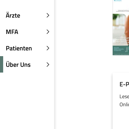
Ärzte
Untermenü
einblenden
MFA
Untermenü
einblenden
Patienten
Untermenü
einblenden
Über Uns
Untermenü
einblenden
E-P
Lese
Onli