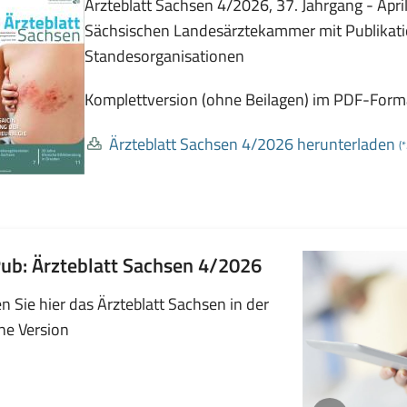
Ärzteblatt Sachsen 4/2026, 37. Jahrgang - April
Sächsischen Landesärztekammer mit Publikatio
Standesorganisationen
Komplettversion (ohne Beilagen) im PDF-Form
Ärzteblatt Sachsen 4/2026 herunterladen
(
(öffnet
ub: Ärzteblatt Sachsen 4/2026
in
n Sie hier das Ärzteblatt Sachsen in der
neuem
ne Version
Fenster)
©SLAEK