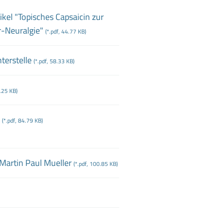
ikel "Topisches Capsaicin zur
r
-Neuralgie"
(*.pdf, 44.77 KB)
terstelle
(*.pdf, 58.33 KB)
5.25 KB)
(*.pdf, 84.79 KB)
Martin Paul Mueller
(*.pdf, 100.85 KB)