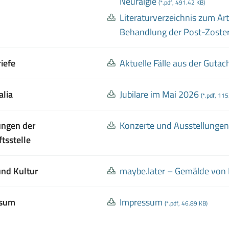
Neuralgie
(*.pdf, 491.42 KB)
Literaturverzeichnis zum Art
Behandlung der Post
-Zoste
iefe
Aktuelle Fälle aus der Gutach
alia
Jubilare im Mai 2026
(*.pdf, 11
ungen der
Konzerte und Ausstellungen
tsstelle
und Kultur
maybe
.later – Gemälde von 
ssum
Impressum
(*.pdf, 46.89 KB)