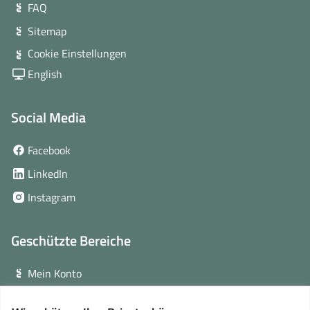
FAQ
Sitemap
Cookie Einstellungen
English
Social Media
(öffnet
Facebook
in
(öffnet
LinkedIn
neuem
in
(öffnet
Instagram
Fenster)
neuem
in
Fenster)
neuem
Geschützte Bereiche
Fenster)
Mein Konto
Login für Veranstalter