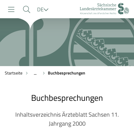
zur
zur
zum
Sprache
DE
Navigation
Suche
Inhalt
Startseite
Buchbesprechungen
...
Buchbesprechungen
Inhaltsverzeichnis Ärzteblatt Sachsen 11.
Jahrgang 2000