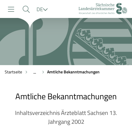
zur
zur
zum
Sprache
DE
Navigation
Suche
Inhalt
Startseite
Amtliche Bekanntmachungen
...
Amtliche Bekanntmachungen
Inhaltsverzeichnis Ärzteblatt Sachsen 13.
Jahrgang 2002