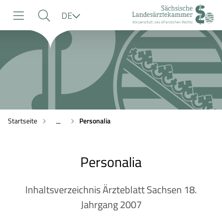
zur
zur
zum
Sprache
DE
Navigation
Suche
Inhalt
Startseite
Personalia
...
Personalia
Inhaltsverzeichnis Ärzteblatt Sachsen 18.
Jahrgang 2007