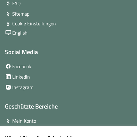
FAQ
Sitemap
Cookie Einstellungen
English
Social Media
(öffnet
Facebook
in
(öffnet
LinkedIn
neuem
in
(öffnet
Instagram
Fenster)
neuem
in
Fenster)
neuem
Geschützte Bereiche
Fenster)
Mein Konto
Login für Veranstalter