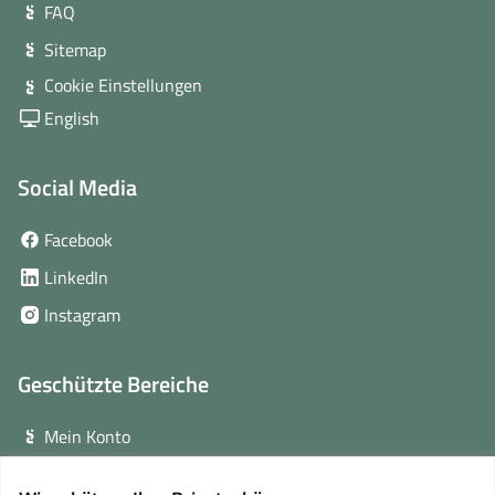
FAQ
Sitemap
Cookie Einstellungen
English
Social Media
(öffnet
Facebook
in
(öffnet
LinkedIn
neuem
in
(öffnet
Instagram
Fenster)
neuem
in
Fenster)
neuem
Geschützte Bereiche
Fenster)
Mein Konto
Login für Veranstalter