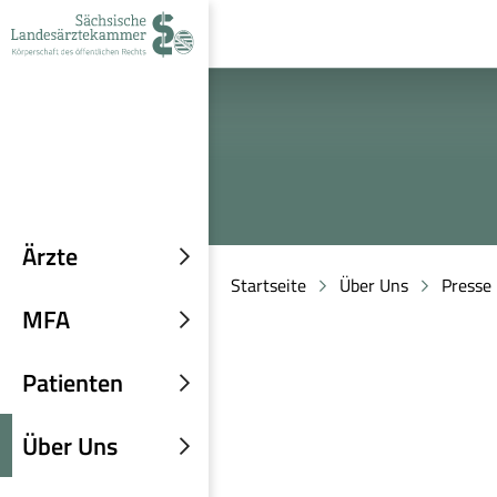
zur
zur
zum
Navigation
Suche
Inhalt
Ärzte
Untermenü
Startseite
Über Uns
Presse
einblenden
MFA
Untermenü
einblenden
Patienten
Untermenü
einblenden
Über Uns
Untermenü
einblenden