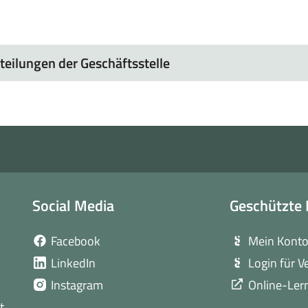
teilungen der Geschäftsstelle
Social Media
Geschützte 
(öffnet
Facebook
Mein Kont
in
(öffnet
LinkedIn
Login für V
neuem
in
(öffnet
Instagram
Online-Ler
Fenster)
neuem
in
t