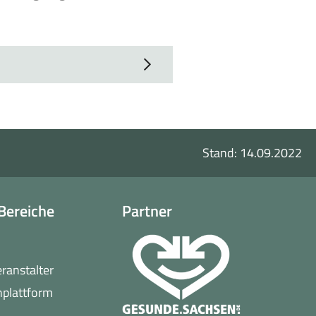
Stand: 14.09.2022
Bereiche
Partner
o
eranstalter
(öffnet
nplattform
in