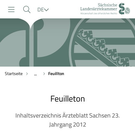
zur
zur
zum
Sprache
DE
Navigation
Suche
Inhalt
Startseite
Feuillton
...
Feuilleton
Inhaltsverzeichnis Ärzteblatt Sachsen 23.
Jahrgang 2012