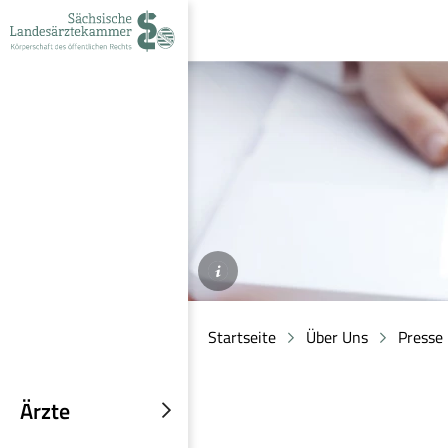
zur
zur
zum
Navigation
Suche
Inhalt
©AdobeStock/ARMMYPICCA
Startseite
Über Uns
Presse
Ärzte
Untermenü