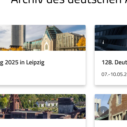
©Kartoshkaboy
/
Pixabay
128. Deut
g 2025 in Leipzig
07.-10.05.
©Ingrid
Krause
/
BTZ