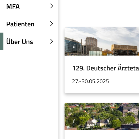
einblenden
MFA
Untermenü
einblenden
Patienten
Untermenü
einblenden
Über Uns
©P.
Untermenü
Kirschner
/
einblenden
Leipzig
Travel
129. Deutscher Ärzteta
27.-30.05.2025
©Jochen
Tack
/
Stiftung