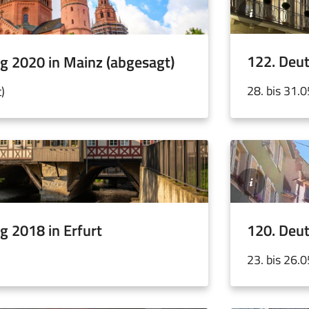
Münster
/
Angelika
Klauser
122. Deut
g 2020 in Mainz (abgesagt)
28. bis 31.
)
©xbrchx
/
iStock-
Getty
Images
120. Deut
g 2018 in Erfurt
23. bis 26.