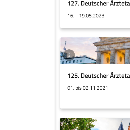
Zollverein
127. Deutscher Ärzteta
16. - 19.05.2023
©orpheus26
/
Adobe
Stock
125. Deutscher Ärzteta
01. bis 02.11.2021
©Matthias