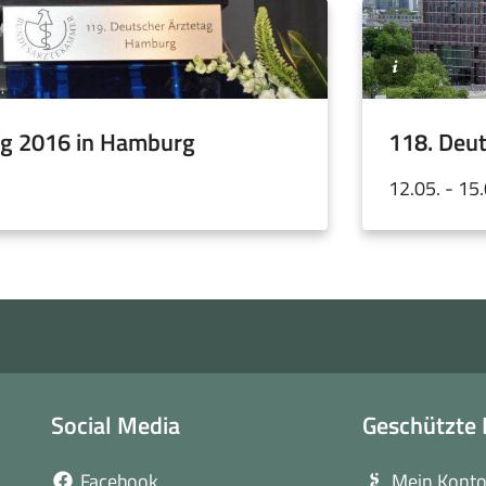
©SLAEK
ag 2016 in Hamburg
118. Deut
12.05. - 15
Social Media
Geschützte 
(öffnet
Facebook
Mein Kont