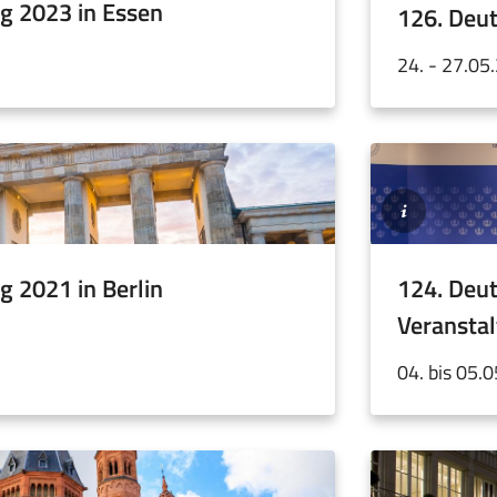
g 2023 in Essen
Bremer
126. Deu
Touristik-
Zentrale
24. - 27.05
©Christian
Glawe-
Griebel
/
g 2021 in Berlin
helliwood.com
124. Deut
Veransta
04. bis 05.
©Presseamt