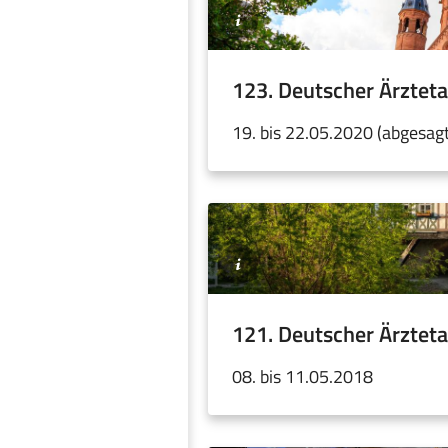
Lindner
/
Adobe
Stock
123. Deutscher Ärzteta
19. bis 22.05.2020 (abgesagt
©Michael
Schelhorn
/
Adobe
Stock
121. Deutscher Ärzteta
08. bis 11.05.2018