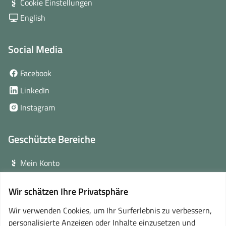
Cookie Einstellungen
English
Social Media
(öffnet
Facebook
in
(öffnet
LinkedIn
neuem
in
(öffnet
Instagram
Fenster)
neuem
in
Fenster)
neuem
Geschützte Bereiche
Fenster)
Mein Konto
Login für Veranstalter
Wir schätzen Ihre Privatsphäre
(öffnet
Online-Lernplattform
in
Wir verwenden Cookies, um Ihr Surferlebnis zu verbessern,
neuem
personalisierte Anzeigen oder Inhalte einzusetzen und