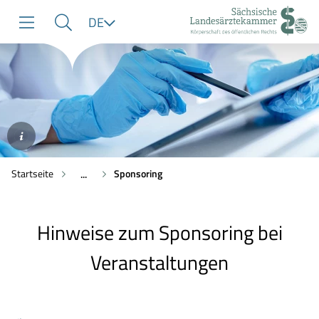
zur
zur
zum
Sprache
DE
Navigation
Suche
Inhalt
©AdobeStock/mojo_cp
Startseite
Sponsoring
...
Hinweise zum Sponsoring bei
Veranstaltungen