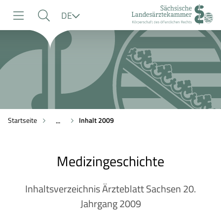
zur
zur
zum
Sprache
DE
Navigation
Suche
Inhalt
Startseite
Inhalt 2009
...
Medizingeschichte
Inhaltsverzeichnis Ärzteblatt Sachsen 20.
Jahrgang 2009