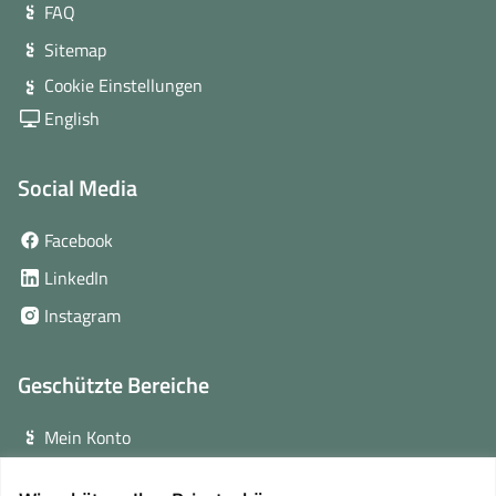
FAQ
Sitemap
Cookie Einstellungen
English
Social Media
(öffnet
Facebook
in
(öffnet
LinkedIn
neuem
in
(öffnet
Instagram
Fenster)
neuem
in
Fenster)
neuem
Geschützte Bereiche
Fenster)
Mein Konto
Login für Veranstalter