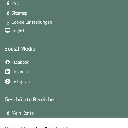
FAQ
Sitemap
Cookie Einstellungen
English
Social Media
(öffnet
Facebook
in
(öffnet
LinkedIn
neuem
in
(öffnet
Instagram
Fenster)
neuem
in
Fenster)
neuem
Geschützte Bereiche
Fenster)
Mein Konto
Login für Veranstalter