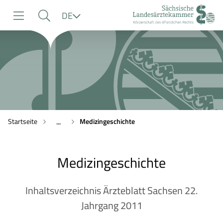
zur
zur
zum
Sprache
DE
Navigation
Suche
Inhalt
Startseite
Medizingeschichte
...
Medizingeschichte
Inhaltsverzeichnis Ärzteblatt Sachsen 22.
Jahrgang 2011