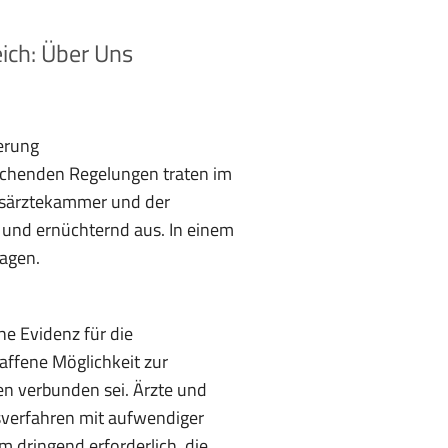
ich: Über Uns
erung
rechenden Regelungen traten im
esärztekammer und der
 und ernüchternd aus. In einem
agen.
he Evidenz für die
ffene Möglichkeit zur
en verbunden sei. Ärzte und
sverfahren mit aufwendiger
m dringend erforderlich, die