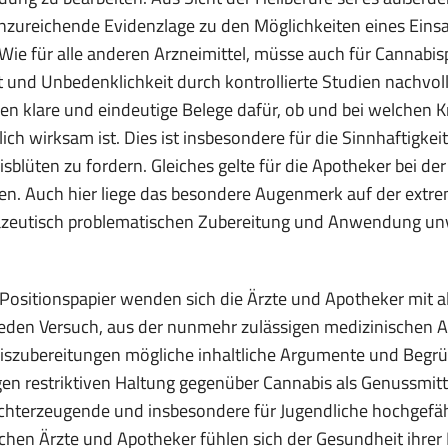
unzureichende Evidenzlage zu den Möglichkeiten eines Einsa
 Wie für alle anderen Arzneimittel, müsse auch für Cannabi
t und Unbedenklichkeit durch kontrollierte Studien nachvol
en klare und eindeutige Belege dafür, ob und bei welchen K
lich wirksam ist. Dies ist insbesondere für die Sinnhaftigke
sblüten zu fordern. Gleiches gelte für die Apotheker bei 
en. Auch hier liege das besondere Augenmerk auf der ext
zeutisch problematischen Zubereitung und Anwendung unve
Positionspapier wenden sich die Ärzte und Apotheker mit al
jeden Versuch, aus der nunmehr zulässigen medizinischen
iszubereitungen mögliche inhaltliche Argumente und Begr
gen restriktiven Haltung gegenüber Cannabis als Genussmitte
chterzeugende und insbesondere für Jugendliche hochgefäh
chen Ärzte und Apotheker fühlen sich der Gesundheit ihrer