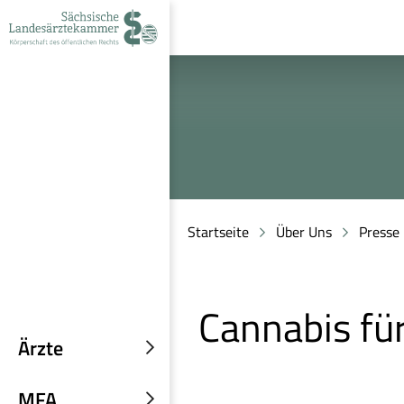
zur
zur
zum
Navigation
Suche
Inhalt
Startseite
Über Uns
Presse
Cannabis fü
Ärzte
Untermenü
einblenden
MFA