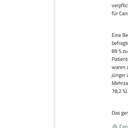
verpfli
für Can
Eine Be
befragt
89 % zu
Patient
waren z
jünger 
Mehrza
78,2 %).
Das gem
Can