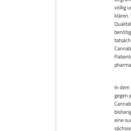
völlig 
klären.
Qualitä
benötig
tatsäch
Cannabi
Patient
pharma
In dem 
gegen 
Cannab
bisheri
eine su
sächsis