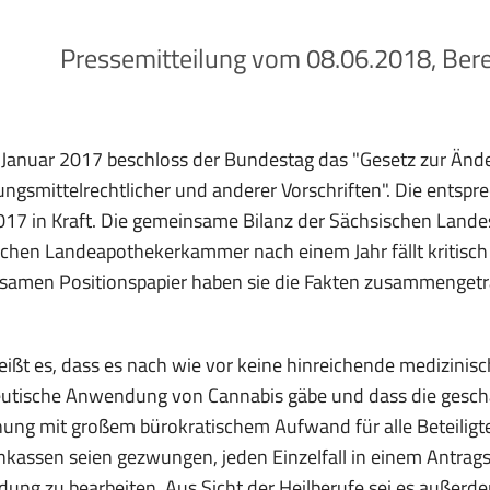
Pressemitteilung vom 08.06.2018, Bere
Januar 2017 beschloss der Bundestag das "Gesetz zur Änd
ngsmittelrechtlicher und anderer Vorschriften". Die entsp
17 in Kraft. Die gemeinsame Bilanz der Sächsischen Land
chen Landeapothekerkammer nach einem Jahr fällt kritisch
samen Positionspapier haben sie die Fakten zusammengetr
eißt es, dass es nach wie vor keine hinreichende medizinisc
utische Anwendung von Cannabis gäbe und dass die gescha
ung mit großem bürokratischem Aufwand für alle Beteiligt
kassen seien gezwungen, jeden Einzelfall in einem Antrag
ung zu bearbeiten. Aus Sicht der Heilberufe sei es außerde