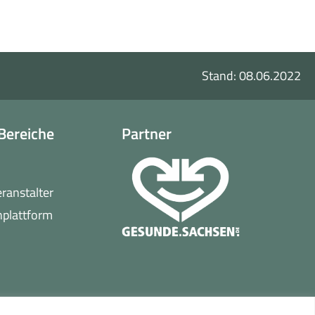
Stand: 08.06.2022
Bereiche
Partner
o
eranstalter
(öffnet
nplattform
in
neuem
Fenster)