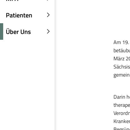
Untermenü
einblenden
Patienten
Untermenü
einblenden
Über Uns
Untermenü
Am 19. 
einblenden
betäubu
März 20
Sächsis
gemein
Darin h
therape
Verordn
Kranken
Begründ