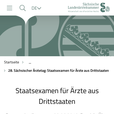
zur
zur
zum
Sprache
DE
Navigation
Suche
Inhalt
Startseite
...
28. Sächsischer Ärztetag: Staatsexamen für Ärzte aus Drittstaaten
Staatsexamen für Ärzte aus
Drittstaaten