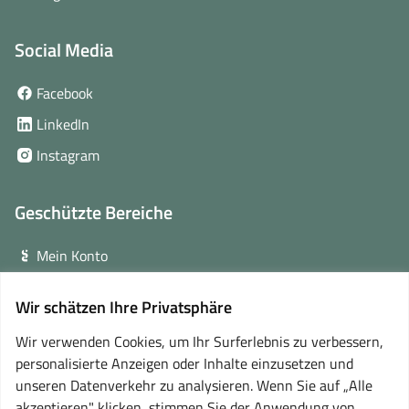
Social Media
(öffnet
Facebook
in
(öffnet
LinkedIn
neuem
in
(öffnet
Instagram
Fenster)
neuem
in
Fenster)
neuem
Geschützte Bereiche
Fenster)
Mein Konto
Login für Veranstalter
Wir schätzen Ihre Privatsphäre
(öffnet
Online-Lernplattform
in
Wir verwenden Cookies, um Ihr Surferlebnis zu verbessern,
neuem
personalisierte Anzeigen oder Inhalte einzusetzen und
Partner
Fenster)
unseren Datenverkehr zu analysieren. Wenn Sie auf „Alle
akzeptieren" klicken, stimmen Sie der Anwendung von