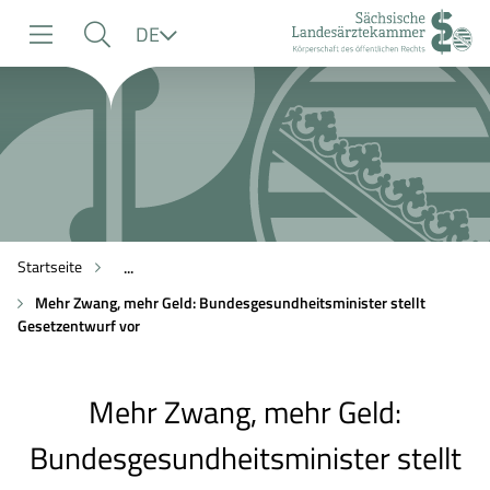
zur
zur
zum
Sprache
DE
Navigation
Suche
Inhalt
Startseite
...
Mehr Zwang, mehr Geld: Bundesgesundheitsminister stellt
Gesetzentwurf vor
Mehr Zwang, mehr Geld:
Bundesgesundheitsminister stellt