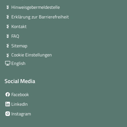
Hinweisgebermeldestelle
Erklärung zur Barrierefreiheit
Kontakt
FAQ
Sitemap
Cookie Einstellungen
English
Social Media
(öffnet
Facebook
in
(öffnet
LinkedIn
neuem
in
(öffnet
Instagram
Fenster)
neuem
in
Fenster)