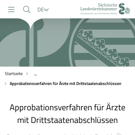
zur
zur
zum
Sprache
DE
Navigation
Suche
Inhalt
Startseite
...
Approbationsverfahren für Ärzte mit Drittstaatenabschlüssen
Approbationsverfahren für Ärzte
mit Drittstaatenabschlüssen