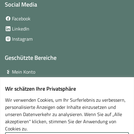
Social Media
(öffnet
Facebook
in
(öffnet
LinkedIn
neuem
in
(öffnet
Instagram
Fenster)
neuem
in
Fenster)
neuem
Geschützte Bereiche
Fenster)
Mein Konto
Login für Veranstalter
Wir schätzen Ihre Privatsphäre
(öffnet
Online-Lernplattform
in
Wir verwenden Cookies, um Ihr Surferlebnis zu verbessern,
neuem
personalisierte Anzeigen oder Inhalte einzusetzen und
Partner
Fenster)
unseren Datenverkehr zu analysieren. Wenn Sie auf „Alle
akzeptieren" klicken, stimmen Sie der Anwendung von
Cookies zu.