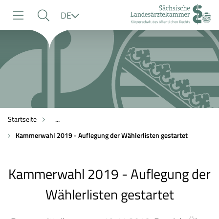
zur
zur
zum
Sprache
DE
Navigation
Suche
Inhalt
Startseite
...
Kammerwahl 2019 - Auflegung der Wählerlisten gestartet
Kammerwahl 2019 - Auflegung der
Wählerlisten gestartet