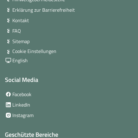
Erklärung zur Barrierefreiheit
Kontakt
FAQ
Sitemap
Cookie Einstellungen
English
Social Media
(öffnet
Facebook
in
(öffnet
LinkedIn
neuem
in
(öffnet
Instagram
Fenster)
neuem
in
Fenster)
neuem
Geschützte Bereiche
Fenster)