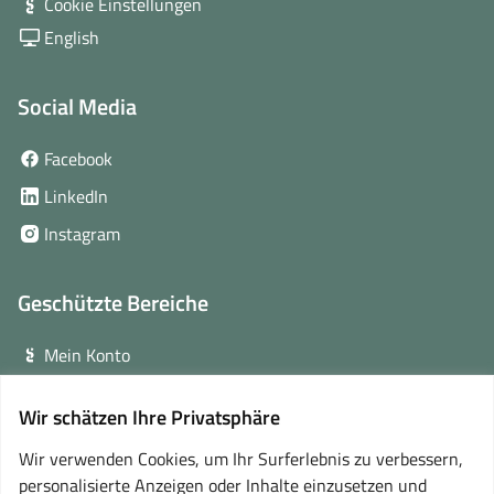
Cookie Einstellungen
English
Social Media
(öffnet
Facebook
in
(öffnet
LinkedIn
neuem
in
(öffnet
Instagram
Fenster)
neuem
in
Fenster)
neuem
Geschützte Bereiche
Fenster)
Mein Konto
Login für Veranstalter
Wir schätzen Ihre Privatsphäre
(öffnet
Online-Lernplattform
in
Wir verwenden Cookies, um Ihr Surferlebnis zu verbessern,
neuem
personalisierte Anzeigen oder Inhalte einzusetzen und