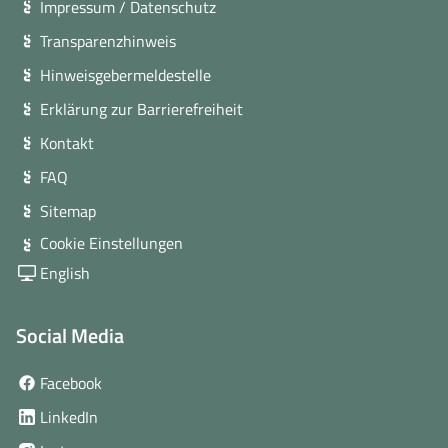
Impressum / Datenschutz
Transparenzhinweis
Hinweisgebermeldestelle
Erklärung zur Barrierefreiheit
Kontakt
FAQ
Sitemap
Cookie Einstellungen
English
Social Media
(öffnet
Facebook
in
(öffnet
LinkedIn
neuem
in