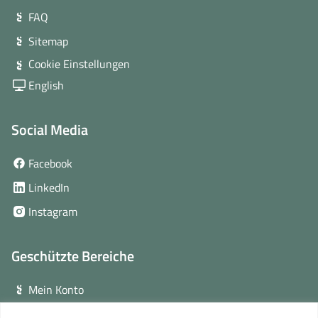
FAQ
Sitemap
Cookie Einstellungen
English
Social Media
(öffnet
Facebook
in
(öffnet
LinkedIn
neuem
in
(öffnet
Instagram
Fenster)
neuem
in
Fenster)
neuem
Geschützte Bereiche
Fenster)
Mein Konto
Login für Veranstalter