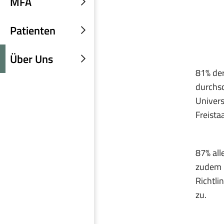
MFA
Untermenü
einblenden
Patienten
Untermenü
einblenden
Über Uns
Untermenü
81% der
einblenden
durchsc
Univers
Freistaa
87% all
zudem B
Richtli
zu.