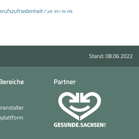
erufszufriedenheit
(*.pdf, 891.96 KB)
Stand: 08.06.2022
Bereiche
Partner
o
eranstalter
(öffnet
nplattform
in
neuem