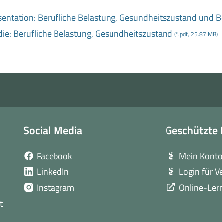
sentation: Berufliche Belastung, Gesundheitszustand und B
die: Berufliche Belastung, Gesundheitszustand
(*.pdf, 25.87 MB)
Social Media
Geschützte 
(öffnet
Facebook
Mein Kont
in
(öffnet
LinkedIn
Login für V
neuem
in
(öffnet
Instagram
Online-Ler
Fenster)
neuem
in
t
Fenster)
neuem