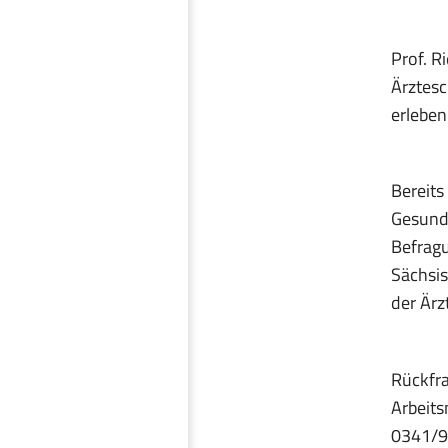
Prof. R
Ärztesc
erleben 
Bereits
Gesundh
Befragu
Sächsis
der Ärz
Rückfra
Arbeits
0341/9