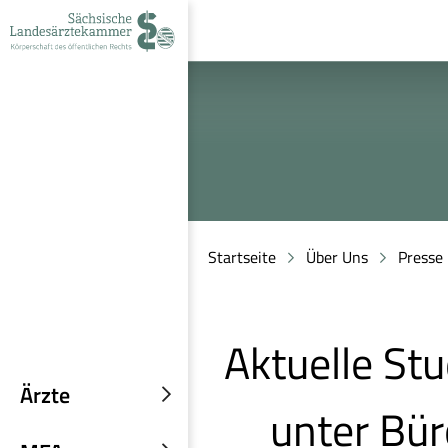
zur
zur
zum
Navigation
Suche
Inhalt
Startseite
Über Uns
Presse
Aktuelle Stu
Ärzte
unter Bür
Untermenü
einblenden