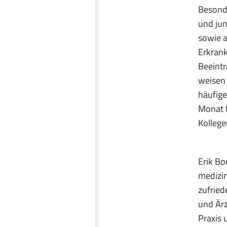
Besonde
und jun
sowie a
Erkrank
Beeintr
weisen 
häufige
Monat f
Kollege
Erik Bo
medizin
zufrie
und Ärz
Praxis u