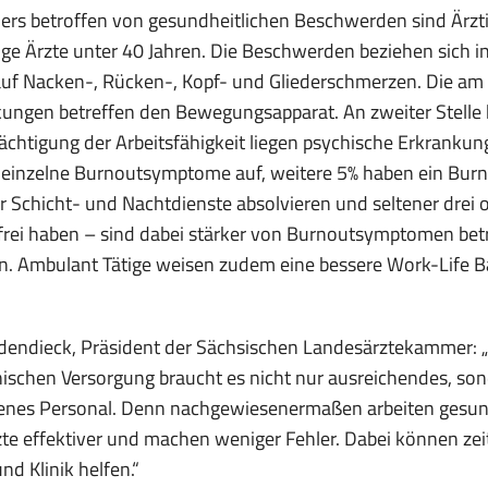
rs betroffen von gesundheitlichen Beschwerden sind Ärztin
ge Ärzte unter 40 Jahren. Die Beschwerden beziehen sich 
uf Nacken-, Rücken-, Kopf- und Gliederschmerzen. Die am 
ungen betreffen den Bewegungsapparat. An zweiter Stelle
ächtigung der Arbeitsfähigkeit liegen psychische Erkrankun
einzelne Burnoutsymptome auf, weitere 5% haben ein Burno
r Schicht- und Nachtdienste absolvieren und seltener dr
rei haben – sind dabei stärker von Burnoutsymptomen betr
n. Ambulant Tätige weisen zudem eine bessere Work-Life B
dendieck, Präsident der Sächsischen Landesärztekammer: 
ischen Versorgung braucht es nicht nur ausreichendes, s
denes Personal. Denn nachgewiesenermaßen arbeiten gesun
te effektiver und machen weniger Fehler. Dabei können ze
nd Klinik helfen.“