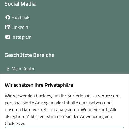
Social Media
(öffnet
Facebook
in
(öffnet
LinkedIn
neuem
in
(öffnet
Instagram
Fenster)
neuem
in
Fenster)
neuem
Geschützte Bereiche
Fenster)
Mein Konto
Login für Veranstalter
Wir schätzen Ihre Privatsphäre
(öffnet
Online-Lernplattform
in
Wir verwenden Cookies, um Ihr Surferlebnis zu verbessern,
neuem
personalisierte Anzeigen oder Inhalte einzusetzen und
Partner
Fenster)
unseren Datenverkehr zu analysieren. Wenn Sie auf „Alle
akzeptieren" klicken, stimmen Sie der Anwendung von
Cookies zu.