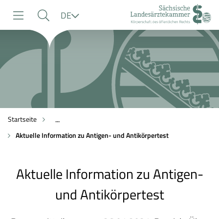
zur
zur
zum
Sprache
DE
Navigation
Suche
Inhalt
Startseite
...
Aktuelle Information zu Antigen- und Antikörpertest
Aktuelle Information zu Antigen-
und Antikörpertest