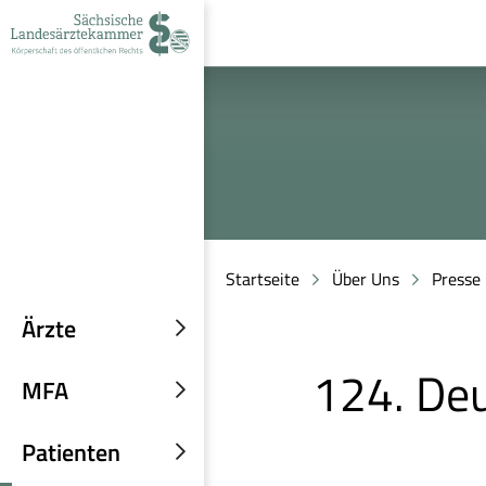
zur
zur
zum
Navigation
Suche
Inhalt
Startseite
Über Uns
Presse
Ärzte
Untermenü
124. Deu
einblenden
MFA
Untermenü
einblenden
Patienten
Untermenü