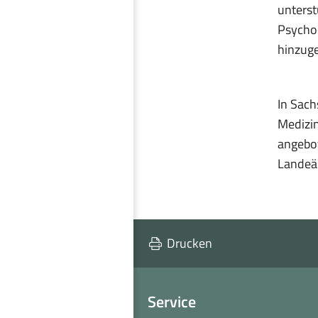
unterst
Psychol
hinzug
In Sach
Medizin
angebot
Landeä
Drucken
Service