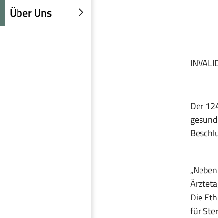
einblenden
Über Uns
Untermenü
einblenden
INVALI
Der 124
gesundh
Beschlu
„Neben
Ärztet
Die Eth
für Ste