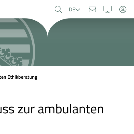
Sprache
DE
ten Ethikberatung
uss zur ambulanten
g