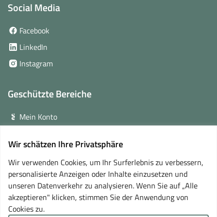
Social Media
(öffnet
Facebook
in
(öffnet
LinkedIn
neuem
in
(öffnet
Instagram
Fenster)
neuem
in
Fenster)
neuem
Geschützte Bereiche
Fenster)
Mein Konto
Login für Veranstalter
Wir schätzen Ihre Privatsphäre
(öffnet
Online-Lernplattform
in
Wir verwenden Cookies, um Ihr Surferlebnis zu verbessern,
neuem
personalisierte Anzeigen oder Inhalte einzusetzen und
Partner
Fenster)
unseren Datenverkehr zu analysieren. Wenn Sie auf „Alle
akzeptieren" klicken, stimmen Sie der Anwendung von
Cookies zu.