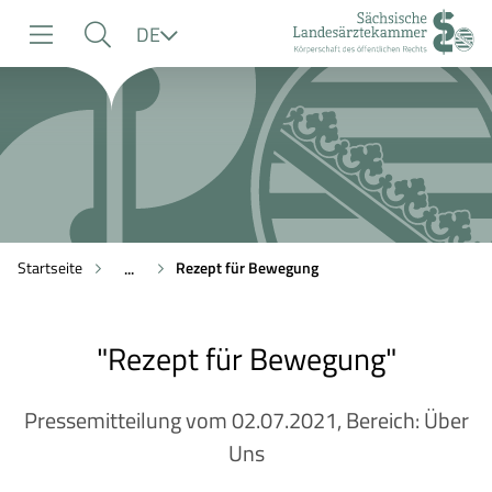
zur
zur
zum
Sprache
DE
Navigation
Suche
Inhalt
Startseite
Rezept für Bewegung
...
"Rezept für Bewegung"
Pressemitteilung vom 02.07.2021, Bereich: Über
Uns