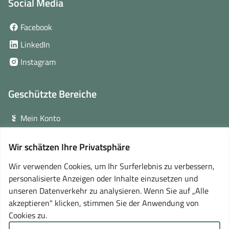
Social Media
(öffnet
Facebook
in
(öffnet
LinkedIn
neuem
in
(öffnet
Instagram
Fenster)
neuem
in
Fenster)
neuem
Geschützte Bereiche
Fenster)
Mein Konto
Login für Veranstalter
Wir schätzen Ihre Privatsphäre
(öffnet
Online-Lernplattform
in
Wir verwenden Cookies, um Ihr Surferlebnis zu verbessern,
neuem
personalisierte Anzeigen oder Inhalte einzusetzen und
Partner
Fenster)
unseren Datenverkehr zu analysieren. Wenn Sie auf „Alle
akzeptieren" klicken, stimmen Sie der Anwendung von
Cookies zu.