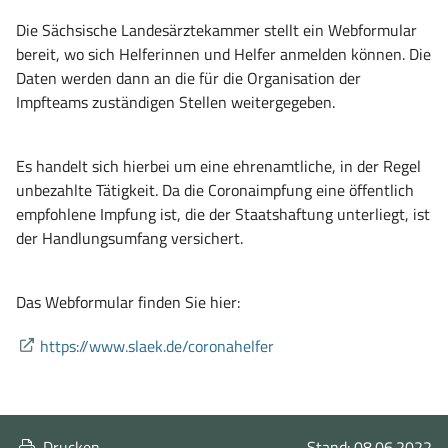
Die Sächsische Landesärztekammer stellt ein Webformular
bereit, wo sich Helferinnen und Helfer anmelden können. Die
Daten werden dann an die für die Organisation der
Impfteams zuständigen Stellen weitergegeben.
Es handelt sich hierbei um eine ehrenamtliche, in der Regel
unbezahlte Tätigkeit. Da die Coronaimpfung eine öffentlich
empfohlene Impfung ist, die der Staatshaftung unterliegt, ist
der Handlungsu
mfa
ng versichert.
Das Webformular finden Sie hier:
(öffnet
https://www.slaek.de/coronahelfer
in
neuem
Fenster)
Drucken
Stand: 08.06.2022