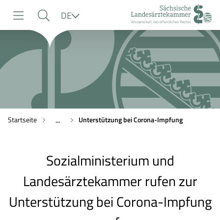
zur
zur
zum
Sprache
DE
Navigation
Suche
Inhalt
Startseite
Unterstützung bei Corona-Impfung
...
Sozialministerium und
Landesärztekammer rufen zur
Unterstützung bei Corona-Impfung