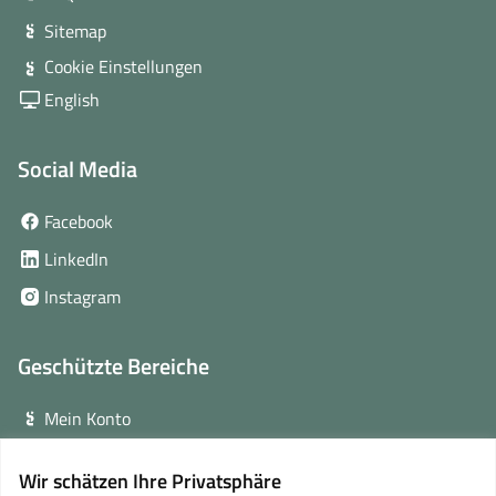
Sitemap
Cookie Einstellungen
English
Social Media
(öffnet
Facebook
in
(öffnet
LinkedIn
neuem
in
(öffnet
Instagram
Fenster)
neuem
in
Fenster)
neuem
Geschützte Bereiche
Fenster)
Mein Konto
Login für Veranstalter
Wir schätzen Ihre Privatsphäre
(öffnet
Online-Lernplattform