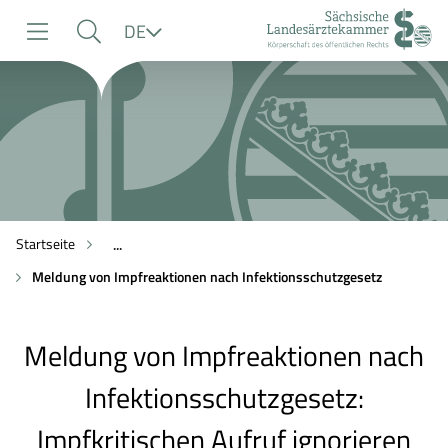
zur
zur
zum
Sprache
DE
Navigation
Suche
Inhalt
Startseite
...
Meldung von Impfreaktionen nach Infektionsschutzgesetz
Meldung von Impfreaktionen nach
Infektionsschutzgesetz:
Impfkritischen Aufruf ignorieren