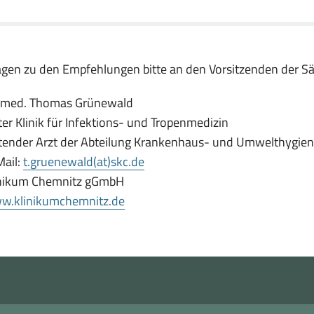
gen zu den Empfehlungen bitte an den Vorsitzenden der S
. med. Thomas Grünewald
ter Klinik für Infektions- und Tropenmedizin
tender Arzt der Abteilung Krankenhaus- und Umwelthygie
ail:
t.gruenewald(at)skc.de
inikum Chemnitz gGmbH
(öffnet
w.klinikumchemnitz.de
in
neuem
Fenster)