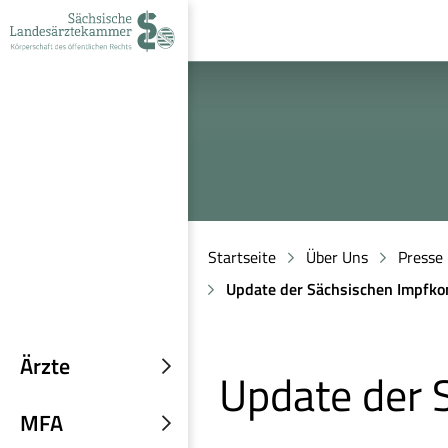
zur
zur
zum
Navigation
Suche
Inhalt
Startseite
Über Uns
Presse
Update der Sächsischen Impfko
Ärzte
Update der 
Untermenü
einblenden
MFA
Untermenü