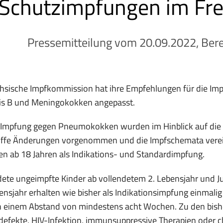
Schutzimpfungen im Fre
Pressemitteilung vom 20.09.2022, Bere
chsische Impfkommission hat ihre Empfehlungen für die I
tis B und Meningokokken angepasst.
r Impfung gegen Pneumokokken wurden im Hinblick auf die
ffe Änderungen vorgenommen und die Impfschemata vereinf
n ab 18 Jahren als Indikations- und Standardimpfung.
ete ungeimpfte Kinder ab vollendetem 2. Lebensjahr und J
ensjahr erhalten wie bisher als Indikationsimpfung einmali
 einem Abstand von mindestens acht Wochen. Zu den bishe
fekte, HIV-Infektion, immunsuppressive Therapien oder c