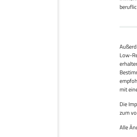
berufli
Außerde
Low-Res
erhalte
Bestim
empfohl
mit ein
Die Imp
zum vol
Alle Än