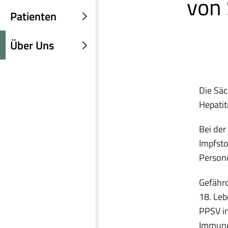
von 
einblenden
Patienten
Untermenü
einblenden
Über Uns
Untermenü
einblenden
Die Sä
Hepati
Bei de
Impfsto
Persone
Gefährd
18. Leb
PPSV in
Immunde