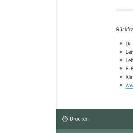
Rückfra
Dr
Lei
Lei
E-M
Kl
ww
Drucken