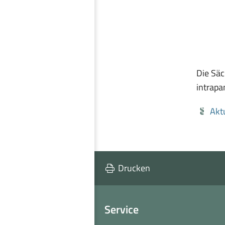
einblenden
Die Säc
intrap
Akt
Drucken
Service