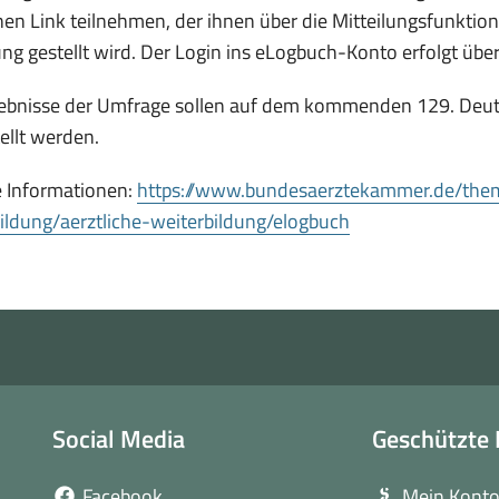
nen Link teilnehmen, der ihnen über die Mitteilungsfunkti
ng gestellt wird. Der Login ins eLogbuch-Konto erfolgt übe
ebnisse der Umfrage sollen auf dem kommenden 129. Deuts
ellt werden.
e Informationen:
https://www.bundesaerztekammer.de/them
(öffnet
ildung/aerztliche-weiterbildung/elogbuch
in
neuem
Fenster)
Social Media
Geschützte 
(öffnet
Facebook
Mein Kont