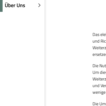
einblenden
Über Uns
Untermenü
einblenden
Das ele
und Ric
Weiterz
ersetze
Die Nut
Um dies
Weiter
und Ver
wenige
Die Umf