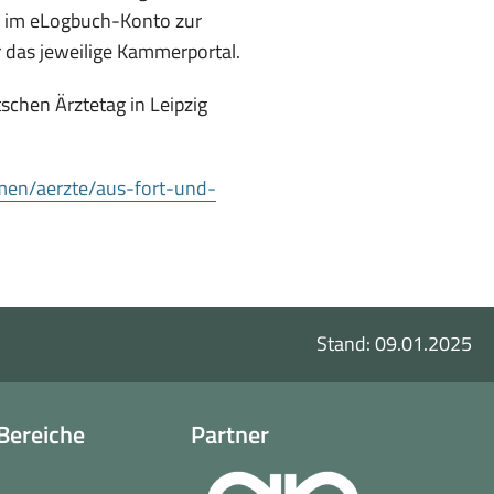
on im eLogbuch-Konto zur
r das jeweilige Kammerportal.
chen Ärztetag in Leipzig
en/aerzte/aus-fort-und-
Stand: 09.01.2025
Bereiche
Partner
o