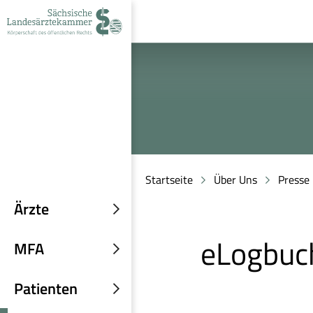
zur
zur
zum
Navigation
Suche
Inhalt
Startseite
Über Uns
Presse
Ärzte
Untermenü
einblenden
eLogbuc
MFA
Untermenü
einblenden
Patienten
Untermenü