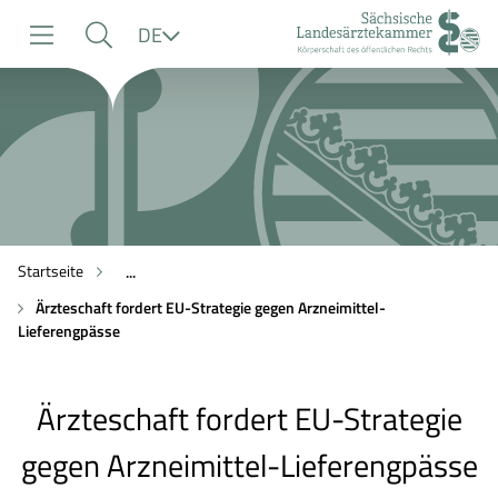
zur
zur
zum
Sprache
DE
Navigation
Suche
Inhalt
Startseite
...
Ärzteschaft fordert EU-Strategie gegen Arzneimittel-
Lieferengpässe
Ärzteschaft fordert EU-Strategie
gegen Arzneimittel-Lieferengpässe