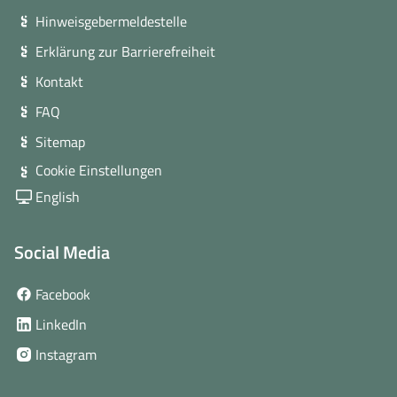
Hinweisgebermeldestelle
Erklärung zur Barrierefreiheit
Kontakt
FAQ
Sitemap
Cookie Einstellungen
English
Social Media
(öffnet
Facebook
in
(öffnet
LinkedIn
neuem
in
(öffnet
Instagram
Fenster)
neuem
in
Fenster)
neuem