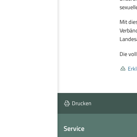
sexuell
Mit die
Verbän
Landes
Die vol
Erk
Drucken
Service