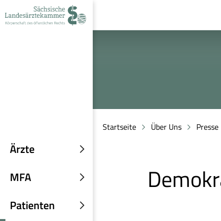
zur
zur
zum
Navigation
Suche
Inhalt
Startseite
Über Uns
Presse
Ärzte
Untermenü
Demokra
einblenden
MFA
Untermenü
einblenden
Patienten
Untermenü