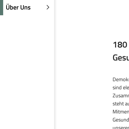
einblenden
Über Uns
Untermenü
einblenden
180 
Ges
Demokra
sind e
Zusamme
steht a
Mitmens
Gesund
unserem