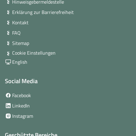
Hinweisgebermeldestelle
Erklärung zur Barrierefreiheit
Kontakt
FAQ
Sitemap
Cookie Einstellungen
English
Social Media
(öffnet
Facebook
in
(öffnet
LinkedIn
neuem
in
(öffnet
Instagram
Fenster)
neuem
in
Fenster)
neuem
Geschützte Bereiche