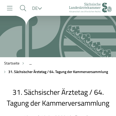
zur
zur
zum
Sprache
DE
Navigation
Suche
Inhalt
Startseite
...
31. Sächsischer Ärztetag / 64. Tagung der Kammerversammlung
31. Sächsischer Ärztetag / 64.
Tagung der Kammerversammlung