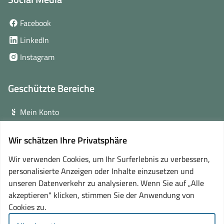
(öffnet
Facebook
in
(öffnet
LinkedIn
neuem
in
(öffnet
Instagram
Fenster)
neuem
in
Fenster)
neuem
Geschützte Bereiche
Fenster)
Mein Konto
Login für Veranstalter
Wir schätzen Ihre Privatsphäre
(öffnet
Online-Lernplattform
in
Wir verwenden Cookies, um Ihr Surferlebnis zu verbessern,
neuem
personalisierte Anzeigen oder Inhalte einzusetzen und
Partner
Fenster)
unseren Datenverkehr zu analysieren. Wenn Sie auf „Alle
akzeptieren" klicken, stimmen Sie der Anwendung von
Cookies zu.