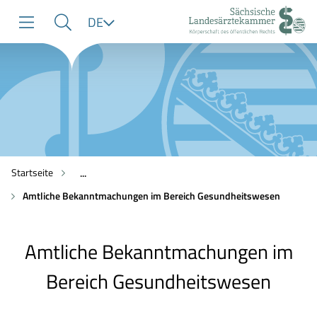
zur
zur
zum
Sprache
DE
Navigation
Suche
Inhalt
Startseite
...
Amtliche Bekanntmachungen im Bereich Gesundheitswesen
Amtliche Bekanntmachungen im
Bereich Gesundheitswesen