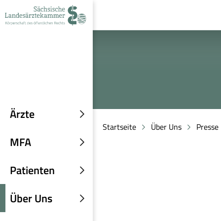
zur
zur
zum
Navigation
Suche
Inhalt
Ärzte
Untermenü
Startseite
Über Uns
Presse
einblenden
MFA
Untermenü
einblenden
Patienten
Untermenü
einblenden
Über Uns
Untermenü
einblenden