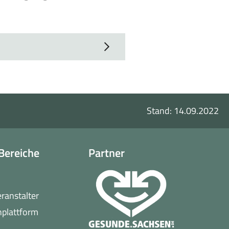
Stand: 14.09.2022
Bereiche
Partner
o
eranstalter
(öffnet
nplattform
in