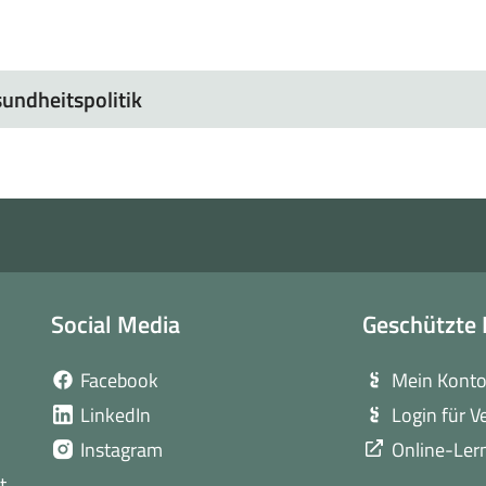
undheitspolitik
Social Media
Geschützte 
(öffnet
Facebook
Mein Kont
in
(öffnet
LinkedIn
Login für V
neuem
in
(öffnet
Instagram
Online-Ler
Fenster)
neuem
in
t