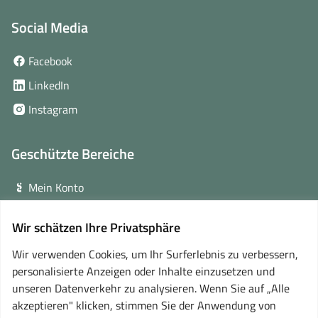
Social Media
(öffnet
Facebook
in
(öffnet
LinkedIn
neuem
in
(öffnet
Instagram
Fenster)
neuem
in
Fenster)
neuem
Geschützte Bereiche
Fenster)
Mein Konto
Login für Veranstalter
Wir schätzen Ihre Privatsphäre
(öffnet
Online-Lernplattform
in
Wir verwenden Cookies, um Ihr Surferlebnis zu verbessern,
neuem
personalisierte Anzeigen oder Inhalte einzusetzen und
Partner
Fenster)
unseren Datenverkehr zu analysieren. Wenn Sie auf „Alle
akzeptieren" klicken, stimmen Sie der Anwendung von