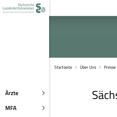
zur
zur
zum
Navigation
Suche
Inhalt
Startseite
Über Uns
Presse
Säch
Ärzte
Untermenü
einblenden
MFA
Untermenü