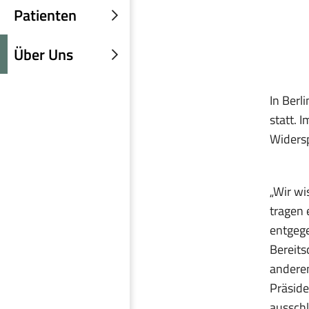
einblenden
Patienten
Untermenü
einblenden
Über Uns
Untermenü
einblenden
In Berl
statt. 
Widers
„Wir wi
tragen 
entgege
Bereits
anderen
Präside
ausschl