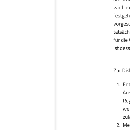
wird im
festgeh
vorgesc
tatsäch
für die
ist des
Zur Dis
Ent
Aus
Reg
wer
zul
Meh