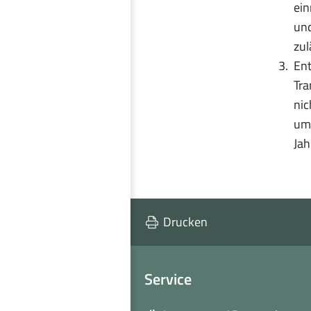
ein
und
zul
Ent
Tra
nic
u
m
Jah
Drucken
Service