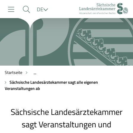
zur
zur
zum
Sprache
DE
Navigation
Suche
Inhalt
Startseite
...
Sächsische Landesärztekammer sagt alle eigenen
Veranstaltungen ab
Sächsische Landesärztekammer
sagt Veranstaltungen und