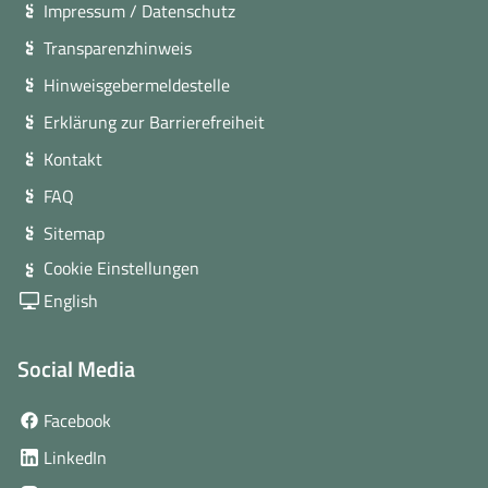
Impressum / Datenschutz
Transparenzhinweis
Hinweisgebermeldestelle
Erklärung zur Barrierefreiheit
Kontakt
FAQ
Sitemap
Cookie Einstellungen
English
Social Media
(öffnet
Facebook
in
(öffnet
LinkedIn
neuem
in