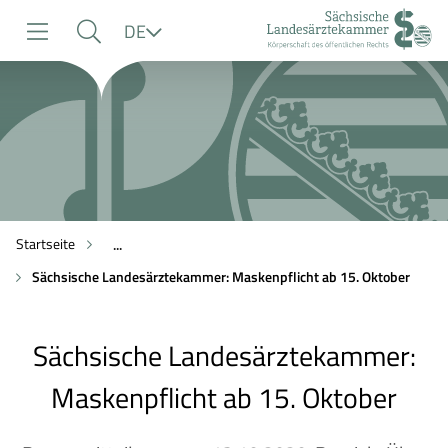
zur
zur
zum
Sprache
DE
Navigation
Suche
Inhalt
Startseite
...
Sächsische Landesärztekammer: Maskenpflicht ab 15. Oktober
Sächsische Landesärztekammer:
Maskenpflicht ab 15. Oktober