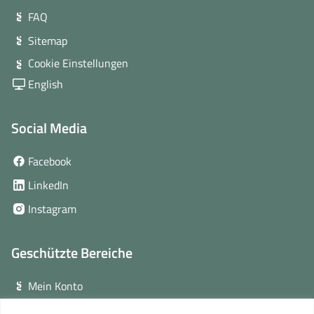
FAQ
Sitemap
Cookie Einstellungen
English
Social Media
(öffnet
Facebook
in
(öffnet
LinkedIn
neuem
in
(öffnet
Instagram
Fenster)
neuem
in
Fenster)
neuem
Geschützte Bereiche
Fenster)
Mein Konto
Login für Veranstalter