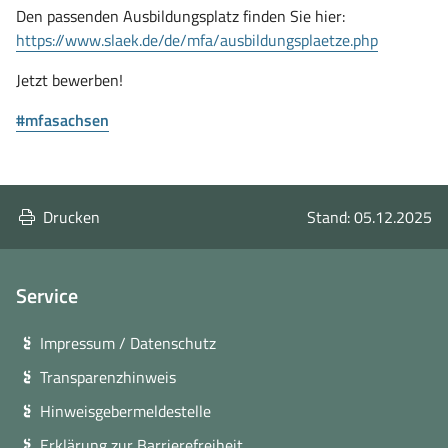
Den passenden Ausbildungsplatz finden Sie hier:
(öffnet
https://www.slaek.de/de/
mfa
/ausbildungsplaetze.php
in
Jetzt bewerben!
neuem
Fenster)
(öffnet
#
mfa
sachsen
in
neuem
Fenster)
Drucken
Stand: 05.12.2025
Service
Impressum / Datenschutz
Transparenzhinweis
Hinweisgebermeldestelle
Erklärung zur Barrierefreiheit