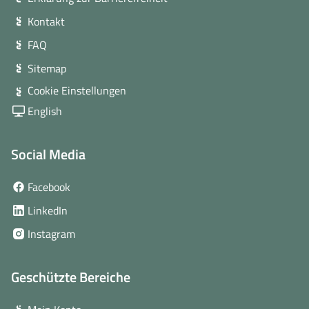
Kontakt
FAQ
Sitemap
Cookie Einstellungen
English
Social Media
(öffnet
Facebook
in
(öffnet
LinkedIn
neuem
in
(öffnet
Instagram
Fenster)
neuem
in
Fenster)
neuem
Geschützte Bereiche
Fenster)