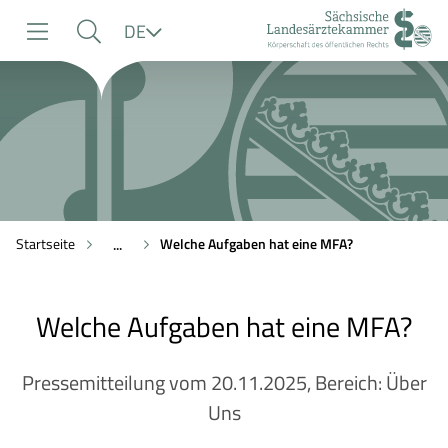
zur
zur
zum
Sprache
DE
Navigation
Suche
Inhalt
Startseite
Welche Aufgaben hat eine
MFA
?
...
Welche Aufgaben hat eine
MFA
?
Pressemitteilung vom 20.11.2025, Bereich: Über
Uns