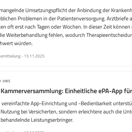
mangelnde Umsetzungspflicht der Anbindung der Krankenhäu
blichen Problemen in der Patientenversorgung. Arztbriefe a
en oft erst nach Tagen oder Wochen. In dieser Zeit könne
 die Weiterbehandlung fehlen, wodurch Therapieentscheidu
chwert würden.
veröffentlicht
emitteilung
-
13.11.2025
am
MA:
R UNS
 Kammerversammlung: Einheitliche ePA-App für 
 vereinfachte App-Einrichtung und -Bedienbarkeit unterstü
Nutzung bei Versicherten, sondern erleichtere auch die Un
 behandelnde Leistungserbringer.