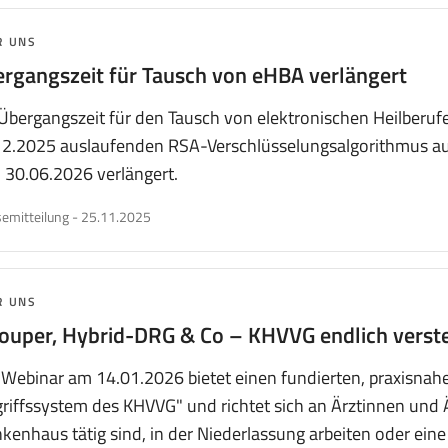
MA:
R UNS
rgangszeit für Tausch von eHBA verlängert
Übergangszeit für den Tausch von elektronischen Heilberu
12.2025 auslaufenden RSA-Verschlüsselungsalgorithmus aus
 30.06.2026 verlängert.
veröffentlicht
emitteilung
-
25.11.2025
am
MA:
R UNS
ouper, Hybrid-DRG & Co – KHVVG endlich verst
Webinar am 14.01.2026 bietet einen fundierten, praxisnahe
riffssystem des KHVVG" und richtet sich an Ärztinnen und 
kenhaus tätig sind, in der Niederlassung arbeiten oder eine