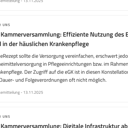
veröffentlicht
emitteilung
-
13.11.2025
am
MA:
R UNS
 Kammerversammlung: Effiziente Nutzung des 
 in der häuslichen Krankenpflege
eRezept sollte die Versorgung vereinfachen, erschwert jedo
eimittelversorgung in Pflegeeinrichtungen bzw. im Rahmen
kenpflege. Der Zugriff auf die eGK ist in diesen Konstellati
Dauer- und Folgeverordnungen oft nicht möglich.
veröffentlicht
emitteilung
-
13.11.2025
am
MA:
R UNS
 Kammerversammlung: Digitale Infrastruktur ab