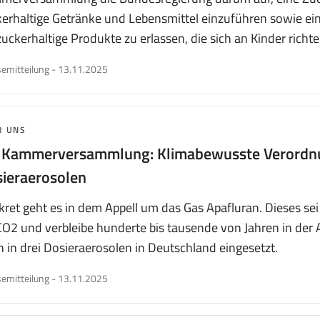
erhaltige Getränke und Lebensmittel einzuführen sowie ei
zuckerhaltige Produkte zu erlassen, die sich an Kinder richte
veröffentlicht
emitteilung
-
13.11.2025
am
MA:
R UNS
. Kammerversammlung: Klimabewusste Verordn
ieraerosolen
ret geht es in dem Appell um das Gas Apafluran. Dieses se
CO2 und verbleibe hunderte bis tausende von Jahren in der 
 in drei Dosieraerosolen in Deutschland eingesetzt.
veröffentlicht
emitteilung
-
13.11.2025
am