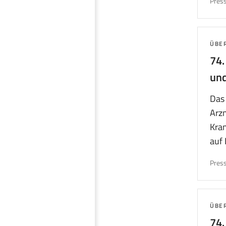
Press
THE
ÜBE
74.
und
Das 
Arzn
Kran
auf 
Press
THE
ÜBE
74.