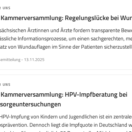
MA:
R UNS
. Kammerversammlung: Regelungslücke bei Wu
sächsischen Ärztinnen und Ärzte fordern transparente Bew
lässliche Informationsprozesse, um einen sachgerechten, 
atz von Wundauflagen im Sinne der Patienten sicherzustell
veröffentlicht
emitteilung
-
13.11.2025
am
MA:
R UNS
. Kammerversammlung: HPV-Impfberatung bei
rsorgeuntersuchungen
HPV-Impfung von Kindern und Jugendlichen ist ein zentrale
sprävention. Dennoch liegt die Impfquote in Deutschland w