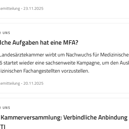
veröffentlicht
emitteilung
-
23.11.2025
am
MA:
R UNS
che Aufgaben hat eine
MFA
?
 Landesärztekammer wirbt um Nachwuchs für Medizinische F
6 startet wieder eine sachsenweite Kampagne, um den Aus
zinischen Fachangestellten vorzustellen.
veröffentlicht
emitteilung
-
20.11.2025
am
MA:
R UNS
 Kammerversammlung: Verbindliche Anbindung 
 TI