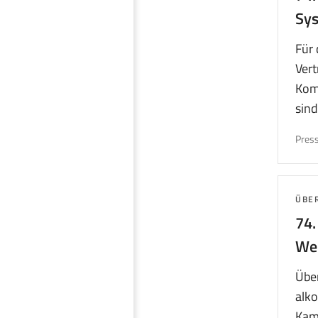
Sys
Für 
Vert
Komp
sind
Press
THE
ÜBE
74.
Wer
Über
alko
Kam