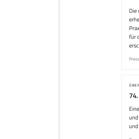
Die 
erhe
Prax
für
ers
Press
THE
ÜBE
74.
Eine
und 
und