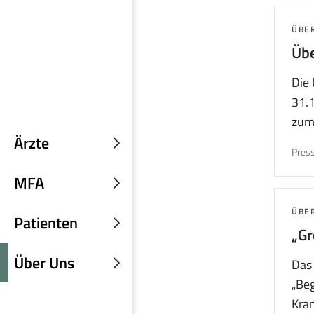
THE
ÜBE
Übe
Die 
31.
zum
Ärzte
Untermenü
Press
einblenden
MFA
Untermenü
einblenden
THE
ÜBE
Patienten
„Gr
Untermenü
einblenden
Über Uns
Das 
Untermenü
„Beg
einblenden
Kran