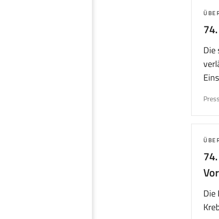
THE
ÜBE
74
Die 
ver
Eins
Press
THE
ÜBE
74
Vo
Die 
Kreb