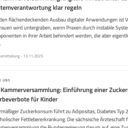
temverantwortung klar regeln
den flächendeckenden Ausbau digitaler Anwendungen ist Ve
rauen wird untergraben, wenn Praxen durch instabile Syst
onenten in ihrer Arbeit behindert werden, die aber eigentl
.
veröffentlicht
emitteilung
-
13.11.2025
am
MA:
R UNS
 Kammerversammlung: Einführung einer Zucker
beverbote für Kinder
mäßiger Zuckerkonsum führt zu Adipositas, Diabetes Typ 2,
holischer Fettlebererkrankung. Die sächsische Ärzteschaft fo
merversammlung die Bundesregierung darum auf, eine Zuck