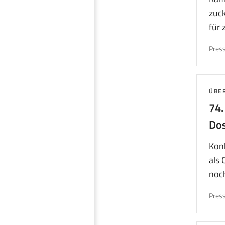
zuck
für 
Press
THE
ÜBE
74
Dos
Konk
als 
noch
Press