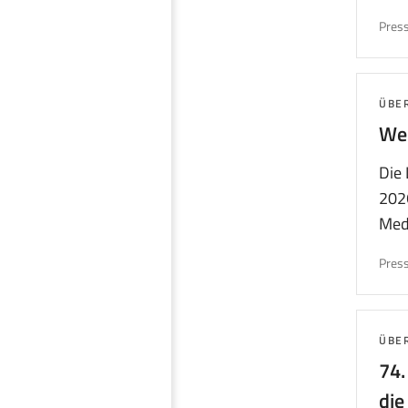
Press
THE
ÜBE
Wel
Die
202
Medi
Press
THE
ÜBE
74.
die