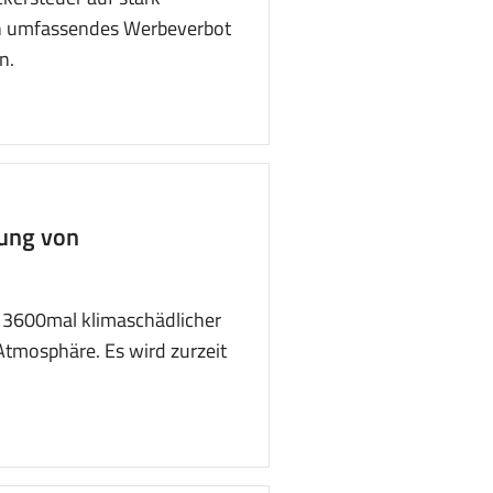
n u
mfa
ssendes Werbeverbot
n.
ung von
i 3600mal klimaschädlicher
Atmosphäre. Es wird zurzeit