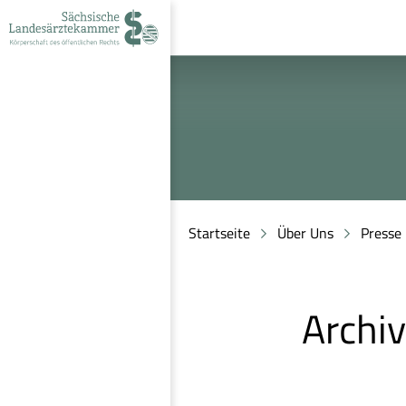
zur
zur
zum
Navigation
Suche
Inhalt
Startseite
Über Uns
Presse
Archi