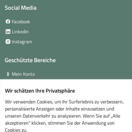
Social Media
(öffnet
Facebook
in
(öffnet
LinkedIn
neuem
in
(öffnet
Instagram
Fenster)
neuem
in
Fenster)
neuem
Geschützte Bereiche
Fenster)
Mein Konto
Login für Veranstalter
Wir schätzen Ihre Privatsphäre
(öffnet
Online-Lernplattform
in
Wir verwenden Cookies, um Ihr Surferlebnis zu verbessern,
neuem
personalisierte Anzeigen oder Inhalte einzusetzen und
Partner
Fenster)
unseren Datenverkehr zu analysieren. Wenn Sie auf „Alle
akzeptieren" klicken, stimmen Sie der Anwendung von
Cookies zu.