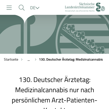
zur
zur
zum
Sprache
DE
Navigation
Suche
Inhalt
Startseite
130. Deutscher Ärztetag: Medizinalcannabis
...
130. Deutscher Ärztetag:
Medizinalcannabis nur nach
persönlichem Arzt-Patienten-