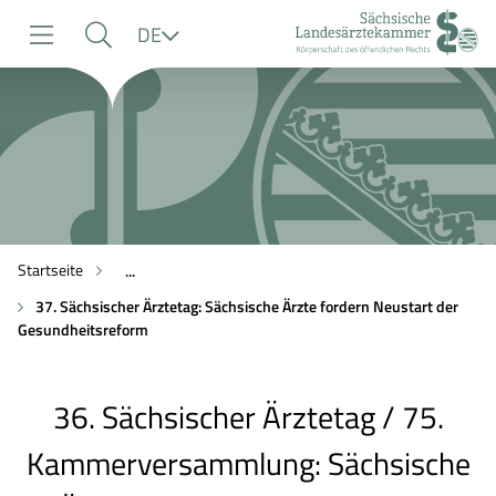
zur
zur
zum
Sprache
DE
Navigation
Suche
Inhalt
Startseite
...
37. Sächsischer Ärztetag: Sächsische Ärzte fordern Neustart der
Gesundheitsreform
36. Sächsischer Ärztetag / 75.
Kammerversammlung: Sächsische