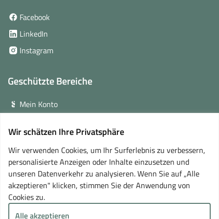
(öffnet
Facebook
in
(öffnet
LinkedIn
neuem
in
(öffnet
Instagram
Fenster)
neuem
in
Fenster)
neuem
Geschützte Bereiche
Fenster)
Mein Konto
Login für Veranstalter
Wir schätzen Ihre Privatsphäre
(öffnet
Online-Lernplattform
in
Wir verwenden Cookies, um Ihr Surferlebnis zu verbessern,
neuem
personalisierte Anzeigen oder Inhalte einzusetzen und
Partner
Fenster)
unseren Datenverkehr zu analysieren. Wenn Sie auf „Alle
akzeptieren" klicken, stimmen Sie der Anwendung von
Cookies zu.
Alle akzeptieren