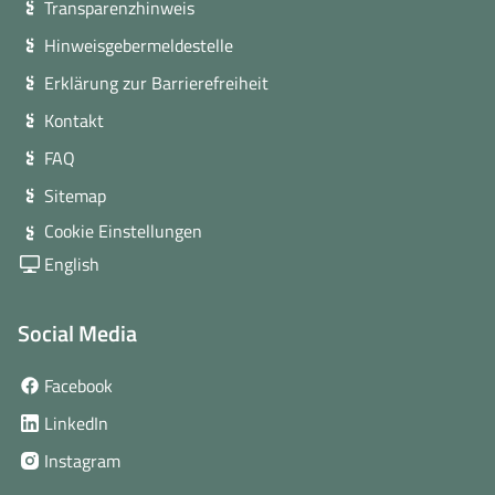
Transparenzhinweis
Hinweisgebermeldestelle
Erklärung zur Barrierefreiheit
Kontakt
FAQ
Sitemap
Cookie Einstellungen
English
Social Media
(öffnet
Facebook
in
(öffnet
LinkedIn
neuem
in
(öffnet
Instagram
Fenster)
neuem
in