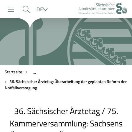
zur
zur
zum
Sprache
DE
Navigation
Suche
Inhalt
Startseite
...
36. Sächsischer Ärztetag: Überarbeitung der geplanten Reform der
Notfallversorgung
36. Sächsischer Ärztetag / 75.
Kammerversammlung: Sachsens