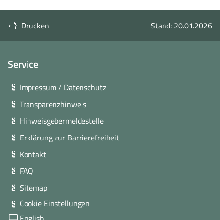
Becker-
Dr.
Rux:
med.
Drucken
Stand: 20.01.2026
+49
Diana
351
Becker-
8267311
Rux:
Service
quali@slaek.de
Impressum / Datenschutz
Transparenzhinweis
Hinweisgebermeldestelle
Erklärung zur Barrierefreiheit
Kontakt
FAQ
Sitemap
Cookie Einstellungen
English