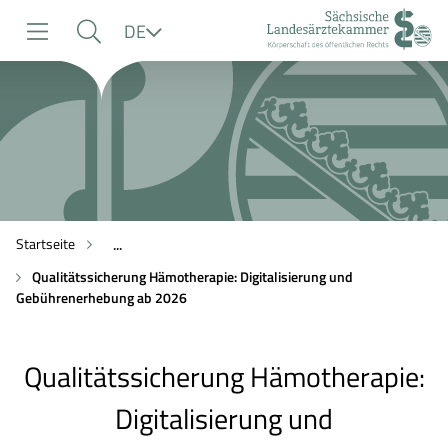
zur
zur
zum
Sprache
DE
Navigation
Suche
Inhalt
Startseite
...
Qualitätssicherung Hämotherapie: Digitalisierung und
Gebührenerhebung ab 2026
Qualitätssicherung Hämotherapie:
Digitalisierung und