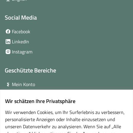
Social Media
(öffnet
Facebook
in
(öffnet
LinkedIn
neuem
in
(öffnet
Instagram
Fenster)
neuem
in
Fenster)
neuem
Geschützte Bereiche
Fenster)
Mein Konto
Login für Veranstalter
Wir schätzen Ihre Privatsphäre
(öffnet
Online-Lernplattform
in
Wir verwenden Cookies, um Ihr Surferlebnis zu verbessern,
neuem
personalisierte Anzeigen oder Inhalte einzusetzen und
Partner
Fenster)
unseren Datenverkehr zu analysieren. Wenn Sie auf „Alle