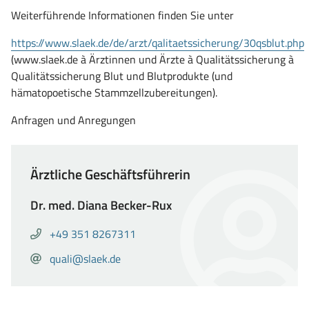
Weiterführende Informationen finden Sie unter
https://www.slaek.de/de/arzt/qalitaetssicherung/30qsblut.php
(öffnet
(www.slaek.de à Ärztinnen und Ärzte à Qualitätssicherung à
in
Qualitätssicherung Blut und Blutprodukte (und
neuem
hämatopoetische Stammzellzubereitungen).
Fenster)
Anfragen und Anregungen
Ärztliche Geschäftsführerin
Dr. med. Diana Becker-Rux
Telefon
Anrufen
+49 351 8267311
von
E-
E-
quali@slaek.de
Dr.
Mail
Mail
med.
senden
Diana
an