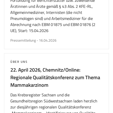
Fortbildung für Berichterstatter bzw. zuweisende
Ärztinnen und Ärzte gemäß § 43 Abs. 2 KFE-RL,
Allgemeinmediziner, Internisten (die nicht
Pneumologen sind) und Arbeitsmediziner für die
Abrechnung nach EBM 01875 und EBM 01876 (2
UE), Start: 15.04.2026
veröffentlicht
Pressemitteilung
-
16.04.2026
am
THEMA:
ÜBER UNS
22. April 2026, Chemnitz/Online:
Regionale Qualitätskonferenz zum Thema
Mammakarzinom
Das Krebsregister Sachsen und die
Gesundheitsregion Südwestsachsen laden herzlich
zur diesjährigen regionalen Qualitätskonferenz