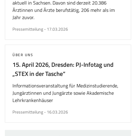
aktuell in Sachsen. Davon sind derzeit 20.386
Ärztinnen und Ärzte berufstätig, 206 mehr als im
Jahr zuvor.
veröffentlicht
Pressemitteilung
-
17.03.2026
am
THEMA:
ÜBER UNS
15. April 2026, Dresden: PJ-Infotag und
„STEX in der Tasche“
Informationsveranstaltung für Medizinstudierende,
Jungärztinnen und Jungärzte sowie Akademische
Lehrkrankenhäuser
veröffentlicht
Pressemitteilung
-
16.03.2026
am