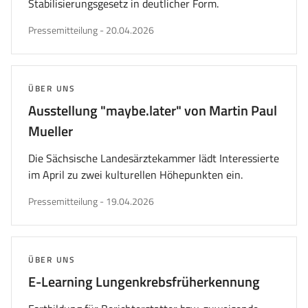
Stabilisierungsgesetz in deutlicher Form.
veröffentlicht
Pressemitteilung
-
20.04.2026
am
THEMA:
ÜBER UNS
Ausstellung "maybe.later" von Martin Paul
Mueller
Die Sächsische Landesärztekammer lädt Interessierte
im April zu zwei kulturellen Höhepunkten ein.
veröffentlicht
Pressemitteilung
-
19.04.2026
am
THEMA:
ÜBER UNS
E-Learning Lungenkrebsfrüherkennung