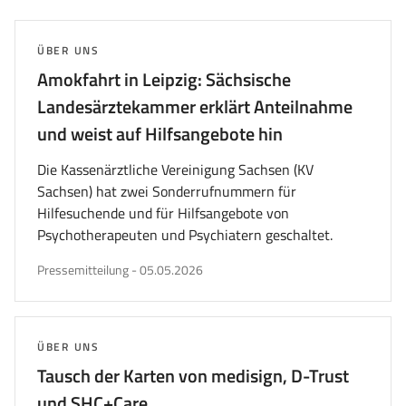
ersten
vorherigen
nächsten
letzten
Seite
Seite
Seite
Seite
wechseln
wechseln
wechseln
wechs
THEMA:
ÜBER UNS
Amokfahrt in Leipzig: Sächsische
Landesärztekammer erklärt Anteilnahme
und weist auf Hilfsangebote hin
Die Kassenärztliche Vereinigung Sachsen (KV
Sachsen) hat zwei Sonderrufnummern für
Hilfesuchende und für Hilfsangebote von
Psychotherapeuten und Psychiatern geschaltet.
veröffentlicht
Pressemitteilung
-
05.05.2026
am
THEMA:
ÜBER UNS
Tausch der Karten von medisign, D-Trust
und SHC+Care