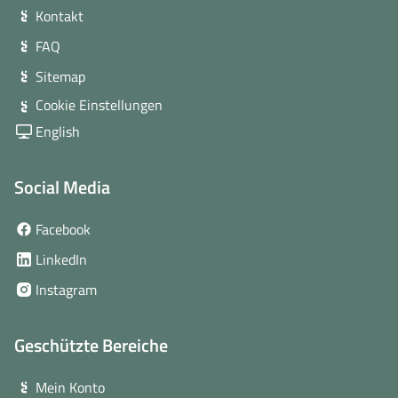
Kontakt
FAQ
Sitemap
Cookie Einstellungen
English
Social Media
(öffnet
Facebook
in
(öffnet
LinkedIn
neuem
in
(öffnet
Instagram
Fenster)
neuem
in
Fenster)
neuem
Geschützte Bereiche
Fenster)
Mein Konto