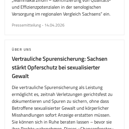
„Mammakarzinom – Identifizierung von Qualitäts-
und Effizienzpotenzialen in der senologischen
Versorgung im regionalen Vergleich Sachsens“ ein.
veröffentlicht
Pressemitteilung
-
14.04.2026
am
THEMA:
ÜBER UNS
Vertrauliche Spurensicherung: Sachsen
stärkt Opferschutz bei sexualisierter
Gewalt
Die vertrauliche Spurensicherung als Leistung
ermöglicht es, zeitnah Verletzungen gerichtsfest zu
dokumentieren und Spuren zu sichern, ohne dass
Betroffene sexualisierter Gewalt und körperlicher
Misshandlungen sofort Anzeige erstatten müssen.
Sie können sich in Ruhe beraten lassen – bevor sie
ihre Rechte wahrnehmen. Dieses »Chancenfenster«