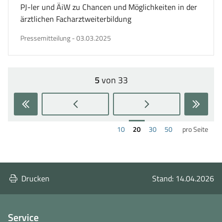
PJ-ler und ÄiW zu Chancen und Möglichkeiten in der
ärztlichen Facharztweiterbildung
veröffentlicht
Pressemitteilung
-
03.03.2025
am
5
von 33
Seite:
Zur
Zur
Zur
Zur
ersten
vorherigen
nächsten
letzten
Ergebnisse
Ergebnisse
Ergebnisse
Ergebnisse
10
20
30
50
pro Seite
Seite
Seite
Seite
Seite
pro
pro
pro
pro
wechseln
wechseln
wechseln
wechs
Seite
Seite
Seite
Seite
anzeigen
anzeigen
anzeigen
anzeigen
Drucken
Stand: 14.04.2026
Service