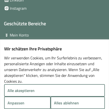
LinkedIn
neuem
in
(öffnet
Instagram
Fenster)
neuem
in
Fenster)
neuem
Geschützte Bereiche
Fenster)
Mein Konto
Login für Veranstalter
Wir schätzen Ihre Privatsphäre
(öffnet
Online-Lernplattform
in
Wir verwenden Cookies, um Ihr Surferlebnis zu verbessern,
neuem
personalisierte Anzeigen oder Inhalte einzusetzen und
Partner
Fenster)
unseren Datenverkehr zu analysieren. Wenn Sie auf „Alle
akzeptieren" klicken, stimmen Sie der Anwendung von
Cookies zu.
Alle akzeptieren
Anpassen
Alles ablehnen