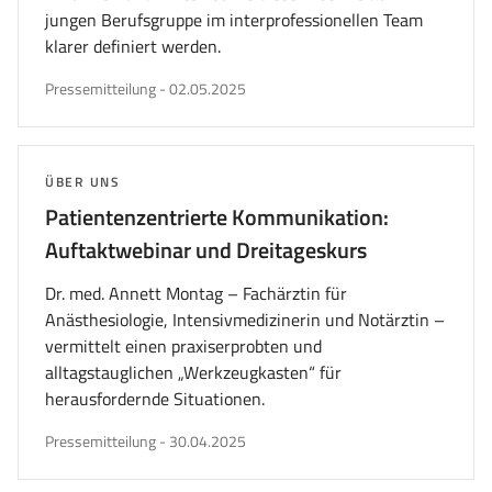
jungen Berufsgruppe im interprofessionellen Team
klarer definiert werden.
veröffentlicht
Pressemitteilung
-
02.05.2025
am
THEMA:
ÜBER UNS
Patientenzentrierte Kommunikation:
Auftaktwebinar und Dreitageskurs
Dr. med. Annett Montag – Fachärztin für
Anästhesiologie, Intensivmedizinerin und Notärztin –
vermittelt einen praxiserprobten und
alltagstauglichen „Werkzeugkasten“ für
herausfordernde Situationen.
veröffentlicht
Pressemitteilung
-
30.04.2025
am