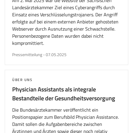
Am 2. Mai 2025 war die Website der Sächsischen
Landesärztekammer Ziel eines Cyberangriffs durch
Einsatz eines Verschlüsselungstrojaners. Der Angriff
erfolgte auf bei einem externen Anbieter gehosteten
Webserver durch Ausnutzung einer Schwachstelle.
Personenbezogene Daten wurden dabei nicht
kompromittiert.
veröffentlicht
Pressemitteilung
-
07.05.2025
am
THEMA:
ÜBER UNS
Physician Assistants als integrale
Bestandteile der Gesundheitsversorgung
Die Bundesärztekammer veröffentlicht ein
Positionspapier zum Berufsbild Physician Assistance.
Damit sollen die Aufgabenbereiche zwischen
Ärztinnen und Ärzten sowie dieser noch relativ