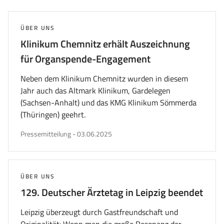
ersten
vorherigen
nächsten
letzten
Seite
Seite
Seite
Seite
wechseln
wechseln
wechseln
wechs
THEMA:
ÜBER UNS
Klinikum Chemnitz erhält Auszeichnung
für Organspende-Engagement
Neben dem Klinikum Chemnitz wurden in diesem
Jahr auch das Altmark Klinikum, Gardelegen
(Sachsen-Anhalt) und das KMG Klinikum Sömmerda
(Thüringen) geehrt.
veröffentlicht
Pressemitteilung
-
03.06.2025
am
THEMA:
ÜBER UNS
129. Deutscher Ärztetag in Leipzig beendet
Leipzig überzeugt durch Gastfreundschaft und