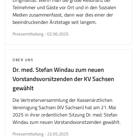
Originalität: Wenn man die große Resonanz der
Teilnehmer und Gäste vor Ort und in den Sozialen
Medien zusammenfasst, dann war dies einer der
beeindruckenden Ärztetage seit langem.
veröffentlicht
Pressemitteilung
-
02.06.2025
am
THEMA:
ÜBER UNS
Dr. med. Stefan Windau zum neuen
Vorstandsvorsitzenden der KV Sachsen
gewählt
Die Vertreterversammlung der Kassenärztlichen
Vereinigung Sachsen (KV Sachsen) hat am 21. Mai
2025 in ihrer ordentlichen Sitzung Dr. med. Stefan
Windau zum neuen Vorstandsvorsitzenden gewählt.
veröffentlicht
Pressemitteilung
-
22.05.2025