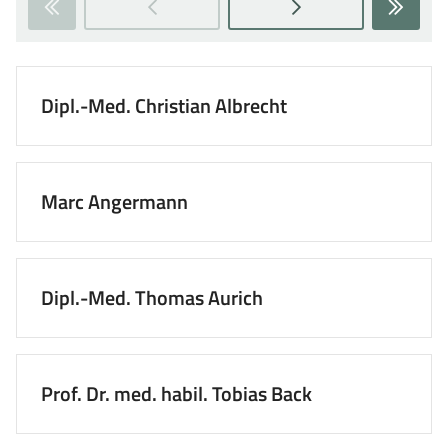
Zur
Zur
nächsten
letzten
Seite
Seite
wechseln
wechs
Dipl.-Med. Christian Albrecht
Marc Angermann
Dipl.-Med. Thomas Aurich
Prof. Dr. med. habil. Tobias Back