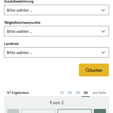
Zusatzbezeichnung
Tätigkeitsschwerpunkte
Landkreis
Suchen
Ergebnisse
Ergebnisse
Ergebnisse
Ergebnisse
97 Ergebnisse
10
20
30
50
pro Seite
pro
pro
pro
pro
1
von 2
Seite
Seite
Seite
Seite
Seite:
anzeigen
anzeigen
anzeigen
anzeigen