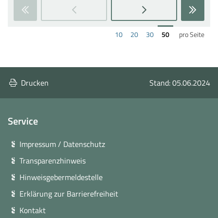
Zur
Zur
nächsten
letzten
Ergebnisse
Ergebnisse
Ergebnisse
Ergebnisse
10
20
30
50
pro Seite
Seite
Seite
pro
pro
pro
pro
wechseln
wechs
Seite
Seite
Seite
Seite
anzeigen
anzeigen
anzeigen
anzeigen
Drucken
Stand: 05.06.2024
Service
Impressum / Datenschutz
Transparenzhinweis
Hinweisgebermeldestelle
Erklärung zur Barrierefreiheit
Kontakt