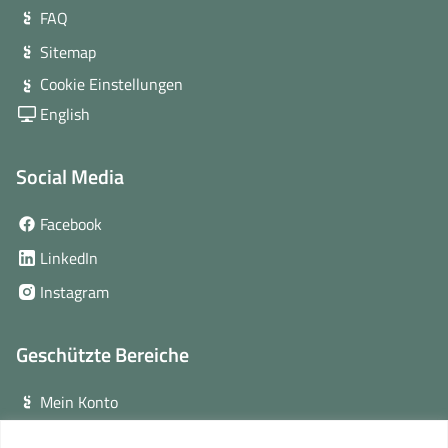
FAQ
Sitemap
Cookie Einstellungen
English
Social Media
(öffnet
Facebook
in
(öffnet
LinkedIn
neuem
in
(öffnet
Instagram
Fenster)
neuem
in
Fenster)
neuem
Geschützte Bereiche
Fenster)
Mein Konto
Login für Veranstalter