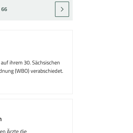
Seite
Seite
Seite
Seite
66
eblendete
Seite:
Zur
anzeigen
anzeigen
anzeigen
anzeigen
en
nächsten
Seite
wechseln
auf ihrem 30. Sächsischen
ordnung (WBO) verabschiedet.
n
en Ärzte die