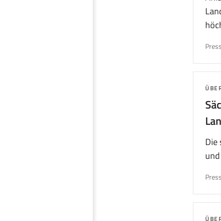
Land
höch
Press
THE
ÜBE
Säc
La
Die 
und 
Press
THE
ÜBE