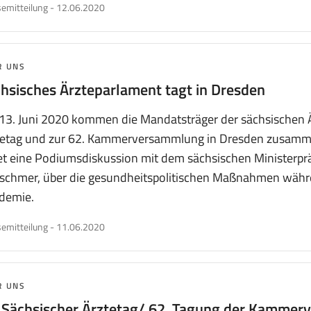
veröffentlicht
emitteilung
-
12.06.2020
am
MA:
R UNS
hsisches Ärzteparlament tagt in Dresden
13. Juni 2020 kommen die Mandatsträger der sächsischen 
tetag und zur 62. Kammerversammlung in Dresden zusamm
et eine Podiumsdiskussion mit dem sächsischen Ministerpr
tschmer, über die gesundheitspolitischen Maßnahmen währ
demie.
veröffentlicht
emitteilung
-
11.06.2020
am
MA:
R UNS
 Sächsischer Ärztetag/ 62. Tagung der Kamme