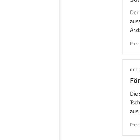
Der 
auss
Ärzt
Press
THE
ÜBE
För
Die
Tsch
aus
Press