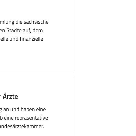
mmlung die sächsische
ien Städte auf, dem
lle und finanzielle
r Ärzte
ng an und haben eine
b eine repräsentative
 Landesärztekammer.