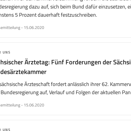
esregierung dazu auf, sich beim Bund dafür einzusetzen, 
stens 5 Prozent dauerhaft festzuschreiben.
veröffentlicht
emitteilung
-
15.06.2020
am
MA:
R UNS
hsischer Ärztetag: Fünf Forderungen der Sächs
ndesärztekammer
sächsische Ärzteschaft fordert anlässlich ihrer 62. Kamm
Bundesregierung auf, Verlauf und Folgen der aktuellen Pand
veröffentlicht
emitteilung
-
15.06.2020
am
MA:
R UNS