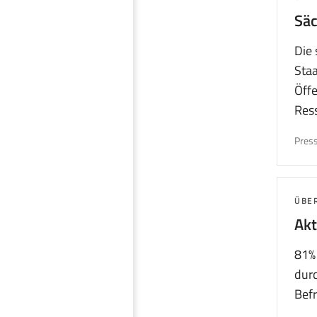
Säc
Die 
Staa
Öffe
Ress
Press
THE
ÜBE
Akt
81% 
durc
Befr