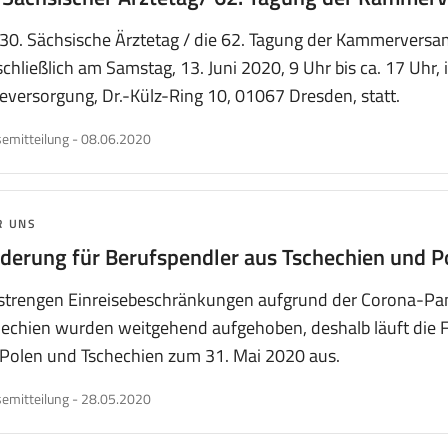
30. Sächsische Ärztetag / die 62. Tagung der Kammerversa
chließlich am Samstag, 13. Juni 2020, 9 Uhr bis ca. 17 Uhr
eversorgung, Dr.-Külz-Ring 10, 01067 Dresden, statt.
veröffentlicht
emitteilung
-
08.06.2020
am
MA:
R UNS
derung für Berufspendler aus Tschechien und P
 strengen Einreisebeschränkungen aufgrund der Corona-Pa
echien wurden weitgehend aufgehoben, deshalb läuft die F
 Polen und Tschechien zum 31. Mai 2020 aus.
veröffentlicht
emitteilung
-
28.05.2020
am