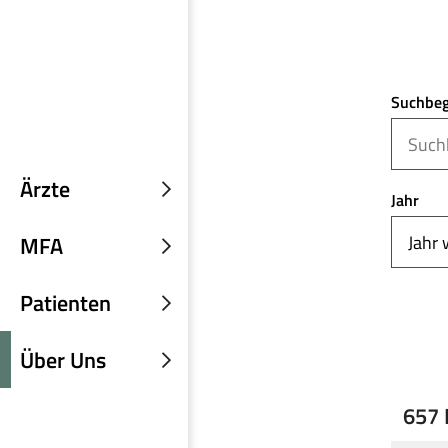
Suchbeg
Ärzte
Jahr
Untermenü
einblenden
MFA
Untermenü
einblenden
Patienten
Untermenü
einblenden
Über Uns
Untermenü
einblenden
657 