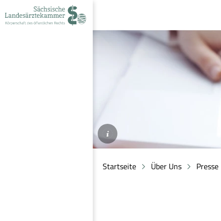
zur
zur
zum
Navigation
Suche
Inhalt
©AdobeStock/ARMMYPICCA
Startseite
Über Uns
Presse