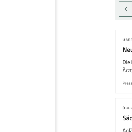
Zu
vo
Se
we
THE
ÜBE
Neu
Die
Ärzt
Press
THE
ÜBE
Säc
Anlä