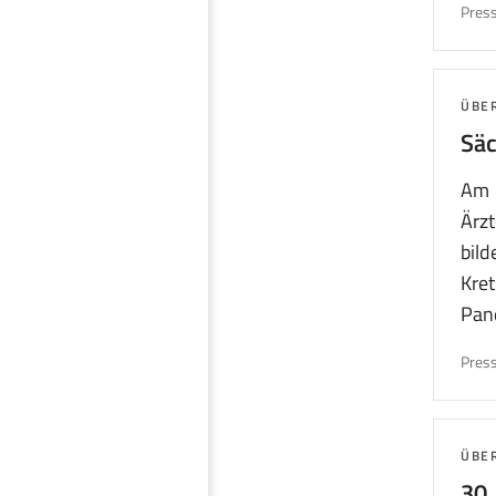
Press
THE
ÜBE
Säc
Am 
Ärz
bild
Kre
Pan
Press
THE
ÜBE
30.