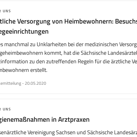
MA:
R UNS
tliche Versorgung von Heimbewohnern: Besuchs
egeeinrichtungen
es manchmal zu Unklarheiten bei der medizinischen Versor
egeheimbewohnern kommt, hat die Sächsische Landesärzt
information zu den zutreffenden Regeln für die ärztliche 
mbewohnern erstellt.
veröffentlicht
emitteilung
-
20.05.2020
am
MA:
R UNS
gienemaßnahmen in Arztpraxen
senärztliche Vereinigung Sachsen und Sächsische Landesä