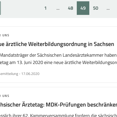
1
...
48
49
50
...
r
Seite:
Ausgeblendete
Seite:
Seite:
Seite:
Ausg
rherigen
Seiten
Seit
ite
2
51
chseln
-
-
MA:
R UNS
47
65
e ärztliche Weiterbildungsordnung in Sachsen
 Mandatsträger der Sächsischen Landesärztekammer haben 
etag am 13. Juni 2020 eine neue ärztliche Weiterbildungs
veröffentlicht
emitteilung
-
17.06.2020
am
MA:
R UNS
hsischer Ärztetag: MDK-Prüfungen beschränke
sslich ihrer 62. Kammerversammlung fordern die sächsisch