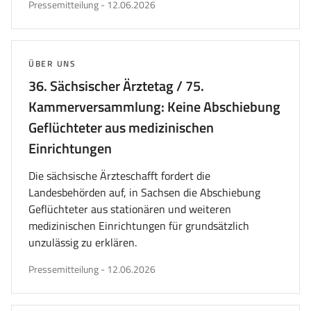
veröffentlicht
Pressemitteilung
-
12.06.2026
am
THEMA:
ÜBER UNS
36. Sächsischer Ärztetag / 75.
Kammerversammlung: Keine Abschiebung
Geflüchteter aus medizinischen
Einrichtungen
Die sächsische Ärzteschafft fordert die
Landesbehörden auf, in Sachsen die Abschiebung
Geflüchteter aus stationären und weiteren
medizinischen Einrichtungen für grundsätzlich
unzulässig zu erklären.
veröffentlicht
Pressemitteilung
-
12.06.2026
am