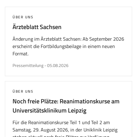
nächsten
letzten
Seite
Seite
wechseln
wechs
THEMA:
ÜBER UNS
Ärzteblatt Sachsen
Änderung im Ärzteblatt Sachsen: Ab September 2026
erscheint die Fortbildungsbeilage in einem neuen
Format.
veröffentlicht
Pressemitteilung
-
05.08.2026
am
THEMA:
ÜBER UNS
Noch freie Plätze: Reanimationskurse am
Universitätsklinikum Leipzig
Für die Reanimationskurse Teil 1 und Teil 2 am
Samstag, 29. August 2026, in der Uniklinik Leipzig