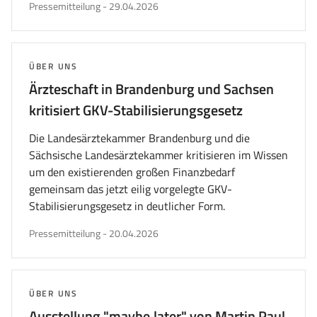
veröffentlicht
Pressemitteilung
-
29.04.2026
am
THEMA:
ÜBER UNS
Ärzteschaft in Brandenburg und Sachsen
kritisiert GKV-Stabilisierungsgesetz
Die Landesärztekammer Brandenburg und die
Sächsische Landesärztekammer kritisieren im Wissen
um den existierenden großen Finanzbedarf
gemeinsam das jetzt eilig vorgelegte GKV-
Stabilisierungsgesetz in deutlicher Form.
veröffentlicht
Pressemitteilung
-
20.04.2026
am
THEMA:
ÜBER UNS
Ausstellung "maybe.later" von Martin Paul