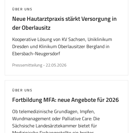
THEMA:
ÜBER UNS
Neue Hautarztpraxis stärkt Versorgung in
der Oberlausitz
Kooperative Lösung von KV Sachsen, Uniklinikum
Dresden und Klinikum Oberlausitzer Bergland in
Ebersbach-Neugersdorf
veröffentlicht
Pressemitteilung
-
22.05.2026
am
THEMA:
ÜBER UNS
Fortbildung
MFA
: neue Angebote für 2026
Ob telemedizinische Grundlagen, Impfen,
Wundmanagement oder Palliative Care: Die
Sächsische Landesärztekammer bietet für
Medizinische Fachangestellte ein breites