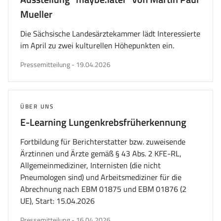
Mueller
Die Sächsische Landesärztekammer lädt Interessierte
im April zu zwei kulturellen Höhepunkten ein.
veröffentlicht
Pressemitteilung
-
19.04.2026
am
THEMA:
ÜBER UNS
E-Learning Lungenkrebsfrüherkennung
Fortbildung für Berichterstatter bzw. zuweisende
Ärztinnen und Ärzte gemäß § 43 Abs. 2 KFE-RL,
Allgemeinmediziner, Internisten (die nicht
Pneumologen sind) und Arbeitsmediziner für die
Abrechnung nach EBM 01875 und EBM 01876 (2
UE), Start: 15.04.2026
veröffentlicht
Pressemitteilung
-
16.04.2026