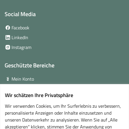
Social Media
(öffnet
Facebook
in
(öffnet
LinkedIn
neuem
in
(öffnet
Instagram
Fenster)
neuem
in
Fenster)
neuem
Geschützte Bereiche
Fenster)
Mein Konto
Login für Veranstalter
Wir schätzen Ihre Privatsphäre
(öffnet
Online-Lernplattform
in
Wir verwenden Cookies, um Ihr Surferlebnis zu verbessern,
neuem
personalisierte Anzeigen oder Inhalte einzusetzen und
Partner
Fenster)
unseren Datenverkehr zu analysieren. Wenn Sie auf „Alle
akzeptieren" klicken, stimmen Sie der Anwendung von