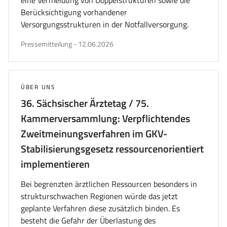
eine Vermeidung von Doppelstrukturen sowie die
Berücksichtigung vorhandener
Versorgungsstrukturen in der Notfallversorgung.
veröffentlicht
Pressemitteilung
-
12.06.2026
am
THEMA:
ÜBER UNS
36. Sächsischer Ärztetag / 75.
Kammerversammlung: Verpflichtendes
Zweitmeinungsverfahren im GKV-
Stabilisierungsgesetz ressourcenorientiert
implementieren
Bei begrenzten ärztlichen Ressourcen besonders in
strukturschwachen Regionen würde das jetzt
geplante Verfahren diese zusätzlich binden. Es
besteht die Gefahr der Überlastung des