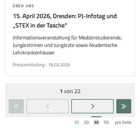
THEMA:
ÜBER UNS
15. April 2026, Dresden: PJ-Infotag und
„STEX in der Tasche“
Informationsveranstaltung für Medizinstudierende,
Jungärztinnen und Jungärzte sowie Akademische
Lehrkrankenhäuser
veröffentlicht
Pressemitteilung
-
16.03.2026
am
1
von 22
Seite:
Zur
Zur
nächsten
letzten
Ergebnisse
Ergebnisse
Ergebnisse
Ergebnisse
10
20
30
50
pro Seite
Seite
Seite
pro
pro
pro
pro
wechseln
wechs
Seite
Seite
Seite
Seite