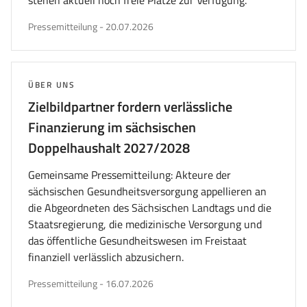
stehen aktuell noch freie Plätze zur Verfügung.
veröffentlicht
Pressemitteilung
-
20.07.2026
am
THEMA:
ÜBER UNS
Zielbildpartner fordern verlässliche
Finanzierung im sächsischen
Doppelhaushalt 2027/2028
Gemeinsame Pressemitteilung: Akteure der
sächsischen Gesundheitsversorgung appellieren an
die Abgeordneten des Sächsischen Landtags und die
Staatsregierung, die medizinische Versorgung und
das öffentliche Gesundheitswesen im Freistaat
finanziell verlässlich abzusichern.
veröffentlicht
Pressemitteilung
-
16.07.2026
am