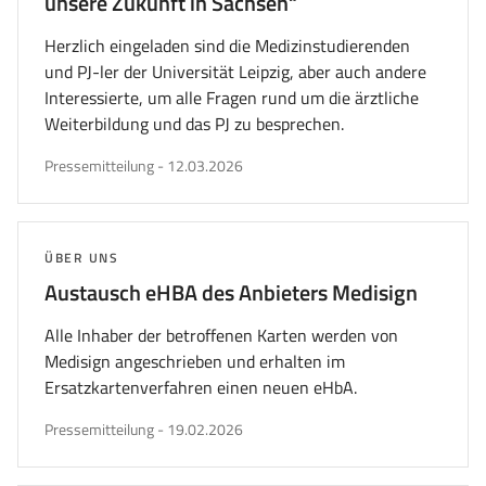
unsere Zukunft in Sachsen“
Herzlich eingeladen sind die Medizinstudierenden
und PJ-ler der Universität Leipzig, aber auch andere
Interessierte, um alle Fragen rund um die ärztliche
Weiterbildung und das PJ zu besprechen.
veröffentlicht
Pressemitteilung
-
12.03.2026
am
THEMA:
ÜBER UNS
Austausch eHBA des Anbieters Medisign
Alle Inhaber der betroffenen Karten werden von
Medisign angeschrieben und erhalten im
Ersatzkartenverfahren einen neuen eHbA.
veröffentlicht
Pressemitteilung
-
19.02.2026
am