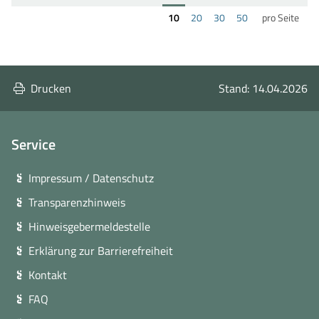
ersten
vorherigen
nächsten
letzten
Ergebnisse
Ergebnisse
Ergebnisse
Ergebnisse
10
20
30
50
pro Seite
Seite
Seite
Seite
Seite
pro
pro
pro
pro
wechseln
wechseln
wechseln
wechs
Seite
Seite
Seite
Seite
anzeigen
anzeigen
anzeigen
anzeigen
Drucken
Stand: 14.04.2026
Service
Impressum / Datenschutz
Transparenzhinweis
Hinweisgebermeldestelle
Erklärung zur Barrierefreiheit
Kontakt
FAQ