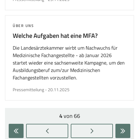
am
THEMA:
ÜBER UNS
Welche Aufgaben hat eine
MFA
?
Die Landesärztekammer wirbt um Nachwuchs für
Medizinische Fachangestellte - ab Januar 2026
startet wieder eine sachsenweite Kampagne, um den
Ausbildungsberuf zum/zur Medizinischen
Fachangestellten vorzustellen.
veröffentlicht
Pressemitteilung
-
20.11.2025
am
4
von 66
Seite:
Zur
Zur
Zur
Zur