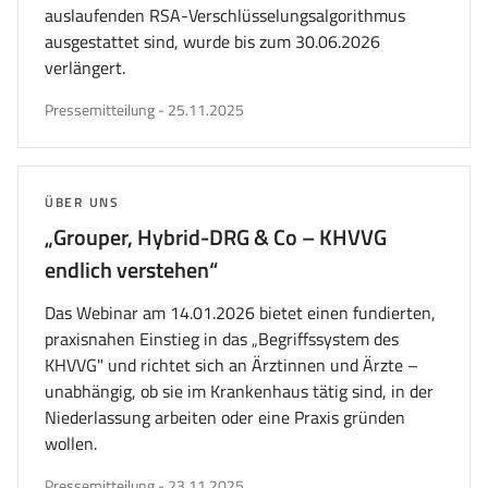
auslaufenden RSA-Verschlüsselungsalgorithmus
ausgestattet sind, wurde bis zum 30.06.2026
verlängert.
veröffentlicht
Pressemitteilung
-
25.11.2025
am
THEMA:
ÜBER UNS
„Grouper, Hybrid-DRG & Co – KHVVG
endlich verstehen“
Das Webinar am 14.01.2026 bietet einen fundierten,
praxisnahen Einstieg in das „Begriffssystem des
KHVVG" und richtet sich an Ärztinnen und Ärzte –
unabhängig, ob sie im Krankenhaus tätig sind, in der
Niederlassung arbeiten oder eine Praxis gründen
wollen.
veröffentlicht
Pressemitteilung
-
23.11.2025