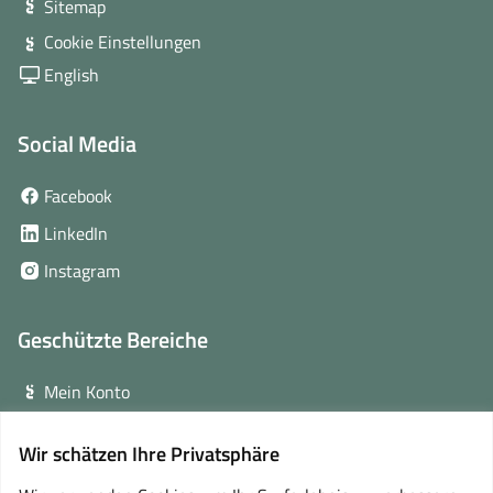
Sitemap
Cookie Einstellungen
English
Social Media
(öffnet
Facebook
in
(öffnet
LinkedIn
neuem
in
(öffnet
Instagram
Fenster)
neuem
in
Fenster)
neuem
Geschützte Bereiche
Fenster)
Mein Konto
Login für Veranstalter
Wir schätzen Ihre Privatsphäre
(öffnet
Online-Lernplattform
in