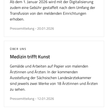
Ab dem 1. Januar 2026 wird mit der Digitalisierung
zudem eine Gebühr gestaffelt nach dem U
mfa
ng der
Transfusion von den meldenden Einrichtungen
erhoben.
veröffentlicht
Pressemitteilung
-
20.01.2026
am
THEMA:
ÜBER UNS
Medizin trifft Kunst
Gemälde und Arbeiten auf Papier von malenden
Ärztinnen und Ärzten: In der kommenden
Ausstellung der Sächsischen Landesärztekammer
sind jeweils zwei Werke von 18 Ärztinnen und Ärzten
zu sehen.
veröffentlicht
Pressemitteilung
-
12.01.2026
am