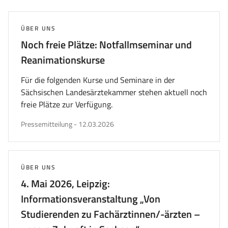
ersten
vorherigen
nächsten
letzten
Seite
Seite
Seite
Seite
wechseln
wechseln
wechseln
wechs
THEMA:
ÜBER UNS
Noch freie Plätze: Notfallmseminar und
Reanimationskurse
Für die folgenden Kurse und Seminare in der
Sächsischen Landesärztekammer stehen aktuell noch
freie Plätze zur Verfügung.
veröffentlicht
Pressemitteilung
-
12.03.2026
am
THEMA:
ÜBER UNS
4. Mai 2026, Leipzig:
Informationsveranstaltung „Von
Studierenden zu Fachärztinnen/-ärzten –