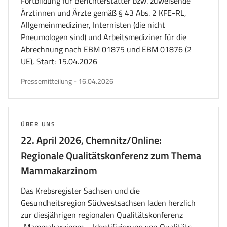
Fortbildung für Berichterstatter bzw. zuweisende
Ärztinnen und Ärzte gemäß § 43 Abs. 2 KFE-RL,
Allgemeinmediziner, Internisten (die nicht
Pneumologen sind) und Arbeitsmediziner für die
Abrechnung nach EBM 01875 und EBM 01876 (2
UE), Start: 15.04.2026
veröffentlicht
Pressemitteilung
-
16.04.2026
am
THEMA:
ÜBER UNS
22. April 2026, Chemnitz/Online:
Regionale Qualitätskonferenz zum Thema
Mammakarzinom
Das Krebsregister Sachsen und die
Gesundheitsregion Südwestsachsen laden herzlich
zur diesjährigen regionalen Qualitätskonferenz