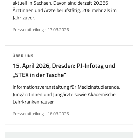
aktuell in Sachsen. Davon sind derzeit 20.386
Ärztinnen und Ärzte berufstätig, 206 mehr als im
Jahr zuvor.
veröffentlicht
Pressemitteilung
-
17.03.2026
am
THEMA:
ÜBER UNS
15. April 2026, Dresden: PJ-Infotag und
„STEX in der Tasche“
Informationsveranstaltung für Medizinstudierende,
Jungärztinnen und Jungärzte sowie Akademische
Lehrkrankenhäuser
veröffentlicht
Pressemitteilung
-
16.03.2026
am