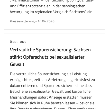
„Mammakarzinom – Identifizierung von Qualitäts-
und Effizienzpotenzialen in der senologischen
Versorgung im regionalen Vergleich Sachsens“ ein.
veröffentlicht
Pressemitteilung
-
14.04.2026
am
THEMA:
ÜBER UNS
Vertrauliche Spurensicherung: Sachsen
stärkt Opferschutz bei sexualisierter
Gewalt
Die vertrauliche Spurensicherung als Leistung
ermöglicht es, zeitnah Verletzungen gerichtsfest zu
dokumentieren und Spuren zu sichern, ohne dass
Betroffene sexualisierter Gewalt und körperlicher
Misshandlungen sofort Anzeige erstatten müssen.
Sie können sich in Ruhe beraten lassen – bevor sie
ihre Rechte wahrnehmen. Dieses »Chancenfenster«