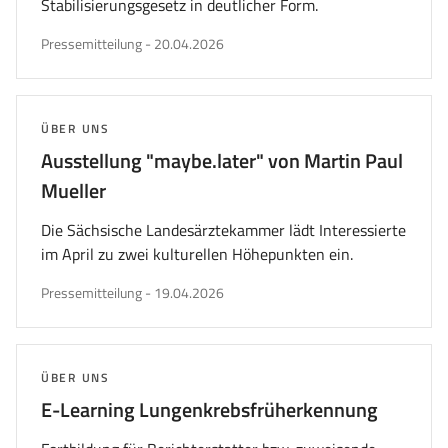
Stabilisierungsgesetz in deutlicher Form.
veröffentlicht
Pressemitteilung
-
20.04.2026
am
THEMA:
ÜBER UNS
Ausstellung "maybe.later" von Martin Paul
Mueller
Die Sächsische Landesärztekammer lädt Interessierte
im April zu zwei kulturellen Höhepunkten ein.
veröffentlicht
Pressemitteilung
-
19.04.2026
am
THEMA:
ÜBER UNS
E-Learning Lungenkrebsfrüherkennung