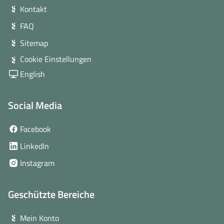
Kontakt
FAQ
Sitemap
Cookie Einstellungen
English
Social Media
(öffnet
Facebook
in
(öffnet
LinkedIn
neuem
in
(öffnet
Instagram
Fenster)
neuem
in
Fenster)
neuem
Geschützte Bereiche
Fenster)
Mein Konto