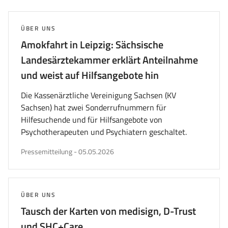
ersten
vorherigen
nächsten
letzten
Seite
Seite
Seite
Seite
wechseln
wechseln
wechseln
wechs
THEMA:
ÜBER UNS
Amokfahrt in Leipzig: Sächsische
Landesärztekammer erklärt Anteilnahme
und weist auf Hilfsangebote hin
Die Kassenärztliche Vereinigung Sachsen (KV
Sachsen) hat zwei Sonderrufnummern für
Hilfesuchende und für Hilfsangebote von
Psychotherapeuten und Psychiatern geschaltet.
veröffentlicht
Pressemitteilung
-
05.05.2026
am
THEMA:
ÜBER UNS
Tausch der Karten von medisign, D-Trust
und SHC+Care